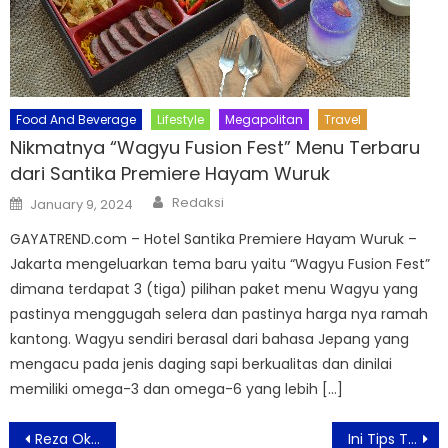
Food And Beverage
Lifestyle
Megapolitan
Travel
Nikmatnya “Wagyu Fusion Fest” Menu Terbaru
dari Santika Premiere Hayam Wuruk
Author
Posted
Redaksi
January 9, 2024
on
GAYATREND.com – Hotel Santika Premiere Hayam Wuruk –
Jakarta mengeluarkan tema baru yaitu “Wagyu Fusion Fest”
dimana terdapat 3 (tiga) pilihan paket menu Wagyu yang
pastinya menggugah selera dan pastinya harga nya ramah
kantong. Wagyu sendiri berasal dari bahasa Jepang yang
mengacu pada jenis daging sapi berkualitas dan dinilai
memiliki omega-3 dan omega-6 yang lebih […]
Post
Reza Oktovian Gandeng Slippydoor Luncurkan “Brown Sugar Boba Hennessy”
Ini Tips Tampil Cantik Dan Sehat Secara Alami