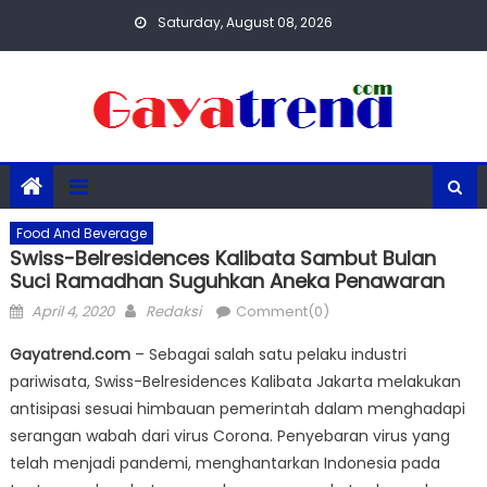
Skip
Saturday, August 08, 2026
to
content
Food And Beverage
Swiss-Belresidences Kalibata Sambut Bulan
Suci Ramadhan Suguhkan Aneka Penawaran
Posted
Author
April 4, 2020
Redaksi
Comment(0)
on
Gayatrend.com
– Sebagai salah satu pelaku industri
pariwisata, Swiss-Belresidences Kalibata Jakarta melakukan
antisipasi sesuai himbauan pemerintah dalam menghadapi
serangan wabah dari virus Corona. Penyebaran virus yang
telah menjadi pandemi, menghantarkan Indonesia pada