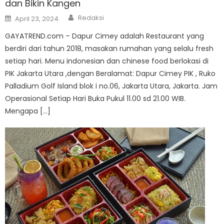
dan Bikin Kangen
Author
Posted
Redaksi
April 23, 2024
on
GAYATREND.com – Dapur Cimey adalah Restaurant yang
berdiri dari tahun 2018, masakan rumahan yang selalu fresh
setiap hari. Menu indonesian dan chinese food berlokasi di
PIK Jakarta Utara ,dengan Beralamat: Dapur Cimey PIK , Ruko
Palladium Golf Island blok i no.06, Jakarta Utara, Jakarta. Jam
Operasional Setiap Hari Buka Pukul 11.00 sd 21.00 WIB.
Mengapa […]