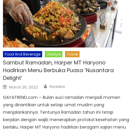
Food And Beverage
Lifestyle
Travel
Sambut Ramadan, Harper MT Haryono
Hadirkan Menu Berbuka Puasa ‘Nusantara
Delight’
Author
Posted
Redaksi
March 26, 2022
on
GAYATREND.com – Bulan suci ramadan menjadi momen
yang dinantikan untuk setiap umat muslim yang
menjalankannya. Tentunya Ramadan tahun ini tetap
berjalan dengan wajib menerapkan protokol kesehatan yang
berlaku. Harper MT Haryono hadirkan beragam sajian menu