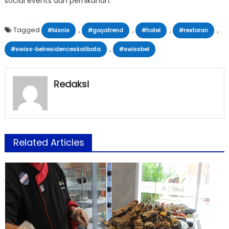
social events dan pernikahan.
Tagged
,
,
,
,
#bisnis
#gayatrend
#hotel
#restoran
,
#swiss-belresidenceskalibata
#swissbel
Redaksi
Related Articles