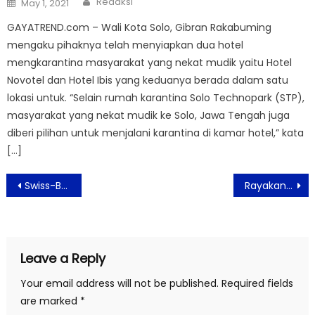
Redaksi
May 1, 2021
on
GAYATREND.com – Wali Kota Solo, Gibran Rakabuming
mengaku pihaknya telah menyiapkan dua hotel
mengkarantina masyarakat yang nekat mudik yaitu Hotel
Novotel dan Hotel Ibis yang keduanya berada dalam satu
lokasi untuk. “Selain rumah karantina Solo Technopark (STP),
masyarakat yang nekat mudik ke Solo, Jawa Tengah juga
diberi pilihan untuk menjalani karantina di kamar hotel,” kata
[…]
Post
Swiss-Belresidences Kalibata Sambut Bulan Suci Ramadhan Suguhkan Aneka Penawaran
Rayakan Kosasih Day 2020, Komik Sri Asih Tayang di LINE Webtoon
navigation
Leave a Reply
Your email address will not be published.
Required fields
are marked
*