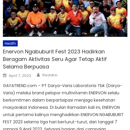
Health
Enervon Ngabuburit Fest 2023 Hadirkan
Beragam Aktivitas Seru Agar Tetap Aktif
Selama Berpuasa
Author
Posted
Redaksi
April 7, 2023
on
GAYATREND.com – PT Darya-Varia Laboratoria Tbk (Darya-
Varia) melalui brand pelopor multivitamin ENERVON selalu
berkomitmen dalam berpartisipasi menjaga kesehatan
masyarakat Indonesia. Di bulan Ramadan kali ini, ENERVON
untuk pertama kalinya menghadirkan ENERVON NGABUBURIT
FEST 2023 selama tiga hari berturut-turut, dari tanggal 7
sampai 9 April 2023. Sebagai bagian dari campaign