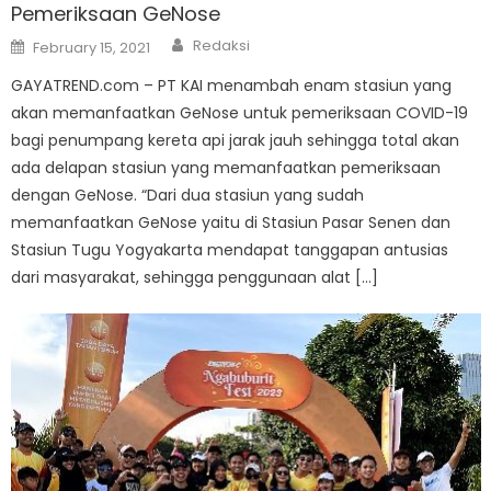
Pemeriksaan GeNose
Author
Posted
Redaksi
February 15, 2021
on
GAYATREND.com – PT KAI menambah enam stasiun yang
akan memanfaatkan GeNose untuk pemeriksaan COVID-19
bagi penumpang kereta api jarak jauh sehingga total akan
ada delapan stasiun yang memanfaatkan pemeriksaan
dengan GeNose. “Dari dua stasiun yang sudah
memanfaatkan GeNose yaitu di Stasiun Pasar Senen dan
Stasiun Tugu Yogyakarta mendapat tanggapan antusias
dari masyarakat, sehingga penggunaan alat […]