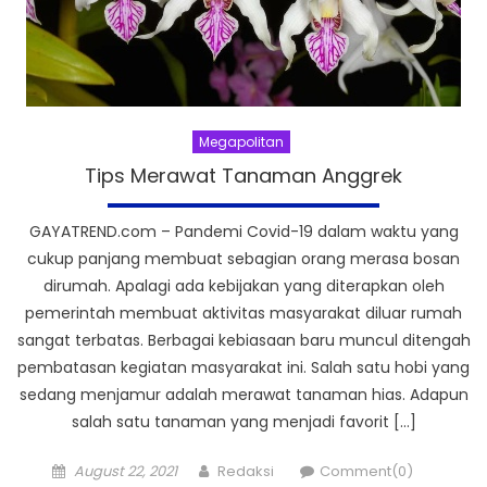
Megapolitan
Tips Merawat Tanaman Anggrek
GAYATREND.com – Pandemi Covid-19 dalam waktu yang
cukup panjang membuat sebagian orang merasa bosan
dirumah. Apalagi ada kebijakan yang diterapkan oleh
pemerintah membuat aktivitas masyarakat diluar rumah
sangat terbatas. Berbagai kebiasaan baru muncul ditengah
pembatasan kegiatan masyarakat ini. Salah satu hobi yang
sedang menjamur adalah merawat tanaman hias. Adapun
salah satu tanaman yang menjadi favorit […]
Posted
Author
August 22, 2021
Redaksi
Comment(0)