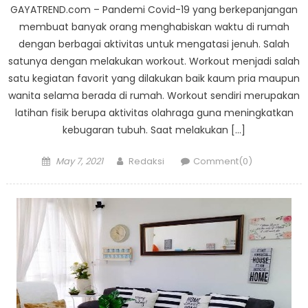
GAYATREND.com – Pandemi Covid-19 yang berkepanjangan
membuat banyak orang menghabiskan waktu di rumah
dengan berbagai aktivitas untuk mengatasi jenuh. Salah
satunya dengan melakukan workout. Workout menjadi salah
satu kegiatan favorit yang dilakukan baik kaum pria maupun
wanita selama berada di rumah. Workout sendiri merupakan
latihan fisik berupa aktivitas olahraga guna meningkatkan
kebugaran tubuh. Saat melakukan […]
Posted
Author
May 7, 2021
Redaksi
Comment(0)
on