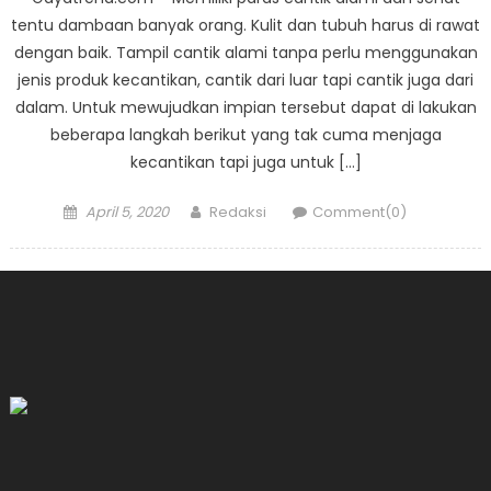
tentu dambaan banyak orang. Kulit dan tubuh harus di rawat
dengan baik. Tampil cantik alami tanpa perlu menggunakan
jenis produk kecantikan, cantik dari luar tapi cantik juga dari
dalam. Untuk mewujudkan impian tersebut dapat di lakukan
beberapa langkah berikut yang tak cuma menjaga
kecantikan tapi juga untuk […]
Posted
Author
April 5, 2020
Redaksi
Comment(0)
on