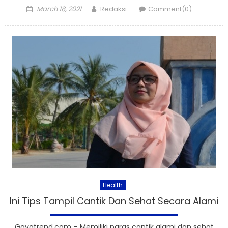
Posted
Author
March 18, 2021
Redaksi
Comment(0)
on
Health
Ini Tips Tampil Cantik Dan Sehat Secara Alami
Gayatrend.com – Memiliki paras cantik alami dan sehat