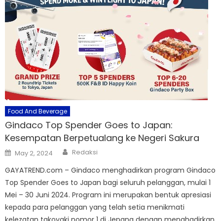
Food And Beverage
Gindaco Top Spender Goes to Japan:
Kesempatan Berpetualang ke Negeri Sakura
Author
Posted
Redaksi
May 2, 2024
on
GAYATREND.com – Gindaco menghadirkan program Gindaco
Top Spender Goes to Japan bagi seluruh pelanggan, mulai 1
Mei – 30 Juni 2024. Program ini merupakan bentuk apresiasi
kepada para pelanggan yang telah setia menikmati
kelezatan takoyaki nomor 1 di Jepang dengan menghadirkan