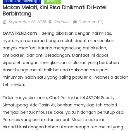
Food And Beverage
Lifestyle
Makan Melati, Kini Bisa Dinikmati Di Hotel
Berbintang
Posted
Author
September 28, 2024
Redaksi
Comment(0)
on
GAYATREND.com
– Sering dikaitkan dengan hal mistis,
nyatanya memakan bunga melati dapat memberikan
banyak manfaat karena mengandung antioksidan,
antibakteri, dan anti peradangan. Manfaat ini dapat
diperoleh dengan mengkonsumsi olahan yang berbahan
dasar bunga melati baik berupa makanan maupun
minuman. Salah satu yang paling populer di Indonesia adalah
teh melati.
Tidak hanya diminum, Chef Pastry hotel ASTON Priority
Simatupang, Ade Tosin Ali, bahkan menyulap teh melati
menjadi bentuk mousse cake, yaitu hidangan penutup asal
Perancis yang bertekstur lembut. Mousse cake ini
dimodifikasi dengan bahan utama berupa teh melati yang