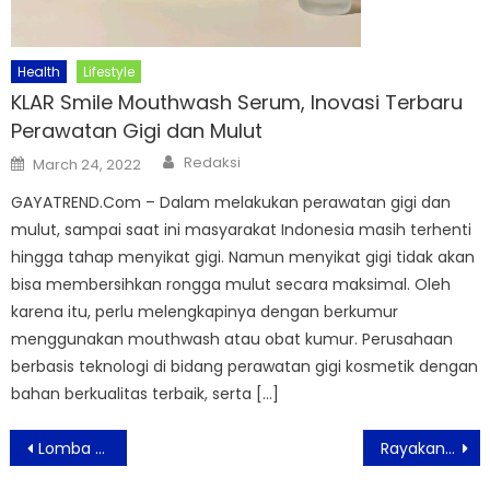
Health
Lifestyle
KLAR Smile Mouthwash Serum, Inovasi Terbaru
Perawatan Gigi dan Mulut
Author
Posted
Redaksi
March 24, 2022
on
GAYATREND.Com – Dalam melakukan perawatan gigi dan
mulut, sampai saat ini masyarakat Indonesia masih terhenti
hingga tahap menyikat gigi. Namun menyikat gigi tidak akan
bisa membersihkan rongga mulut secara maksimal. Oleh
karena itu, perlu melengkapinya dengan berkumur
menggunakan mouthwash atau obat kumur. Perusahaan
berbasis teknologi di bidang perawatan gigi kosmetik dengan
bahan berkualitas terbaik, serta […]
Post
Lomba Foto Astra & Anugerah Pewarta Astra 2024 Resmi Dibuka
Rayakan Hari Pariwisata Dunia Ala Aston Priority Simatupang
navigation