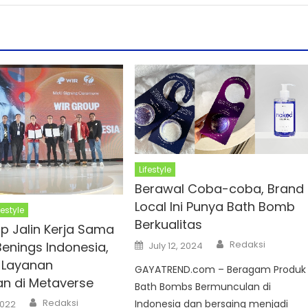
Lifestyle
Berawal Coba-coba, Brand
Local Ini Punya Bath Bomb
festyle
Berkualitas
p Jalin Kerja Sama
Author
Posted
Redaksi
enings Indonesia,
July 12, 2024
on
 Layanan
GAYATREND.com – Beragam Produk
an di Metaverse
Bath Bombs Bermunculan di
Author
Redaksi
Indonesia dan bersaing menjadi
2022