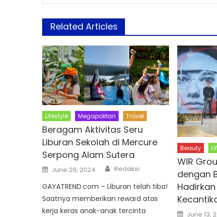
Related Articles
Lifestyle
Megapolitan
Travel
Beragam Aktivitas Seru
Liburan Sekolah di Mercure
Beauty
Li
Serpong Alam Sutera
WIR Grou
Author
Posted
Redaksi
June 26, 2024
dengan B
on
Hadirkan
GAYATREND.com – Liburan telah tiba!
Kecantik
Saatnya memberikan reward atas
kerja keras anak-anak tercinta
Posted
June 13, 