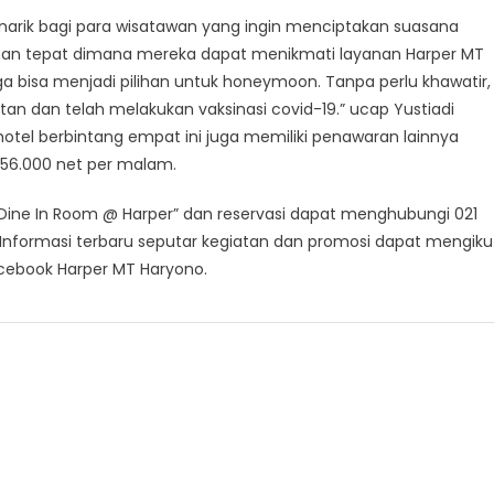
narik bagi para wisatawan yang ingin menciptakan suasana
ilihan tepat dimana mereka dapat menikmati layanan Harper MT
ga bisa menjadi pilihan untuk honeymoon. Tanpa perlu khawatir,
n dan telah melakukan vaksinasi covid-19.” ucap Yustiadi
 hotel berbintang empat ini juga memiliki penawaran lainnya
556.000 net per malam.
“Dine In Room @ Harper” dan reservasi dapat menghubungi 021
 Informasi terbaru seputar kegiatan dan promosi dapat mengiku
cebook Harper MT Haryono.