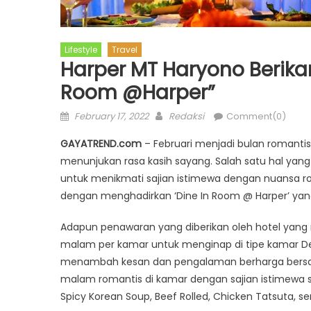
Lifestyle
Travel
Harper MT Haryono Berika
Room @Harper”
Posted
Author
February 17, 2022
Redaksi
Comment(0)
on
GAYATREND.com
– Februari menjadi bulan romanti
menunjukan rasa kasih sayang. Salah satu hal yang
untuk menikmati sajian istimewa dengan nuansa 
dengan menghadirkan ‘Dine In Room @ Harper’ yang 
Adapun penawaran yang diberikan oleh hotel yang m
malam per kamar untuk menginap di tipe kamar De
menambah kesan dan pengalaman berharga bersam
malam romantis di kamar dengan sajian istimewa se
Spicy Korean Soup, Beef Rolled, Chicken Tatsuta, s