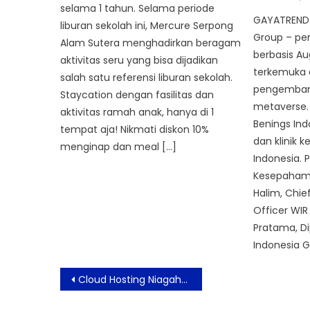
on
selama 1 tahun. Selama periode
GAYATREND.
liburan sekolah ini, Mercure Serpong
Group – pe
Alam Sutera menghadirkan beragam
berbasis A
aktivitas seru yang bisa dijadikan
terkemuka 
salah satu referensi liburan sekolah.
pengemban
Staycation dengan fasilitas dan
metaverse.
aktivitas ramah anak, hanya di 1
Benings Ind
tempat aja! Nikmati diskon 10%
dan klinik 
menginap dan meal […]
Indonesia.
Kesepahama
Halim, Chi
Officer WI
Pratama, Di
Indonesia G
Post
Cloud Hosting Niagahoster Berikan Solusi Website Bisnis Online Bertrafik Tinggi
navigation