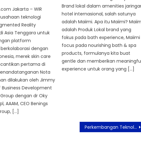
Brand lokal dalam amenities jaringa
com Jakarta – WIR
hotel internasional, salah satunya
rusahaan teknologi
adalah Maiimi. Apa itu Maiimi? Maii
ugmented Reality
adalah Produk Lokal brand yang
di Asia Tenggara untuk
fokus pada bath experience, Maiimi
gan platform
focus pada nourishing bath & spa
 berkolaborasi dengan
products, formulanya kita buat
onesia, merek skin care
gentle dan memberikan meaningfu
kecantikan pertama di
experience untuk orang yang […]
 Penandatanganan Nota
n dilakukan oleh Jimmy
ef Business Development
R Group dengan dr Oky
pl, AAAM, CEO Benings
roup, […]
Perkembangan Teknologi Digital Percepat Tingkatkan Potensi dan Minat Anak