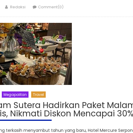
Author
Redaksi
Comment(0)
Megapolitan
Travel
lam Sutera Hadirkan Paket Mala
is, Nikmati Diskon Mencapai 30
 terkasih menyambut tahun yang baru, Hotel Mercure Serpon