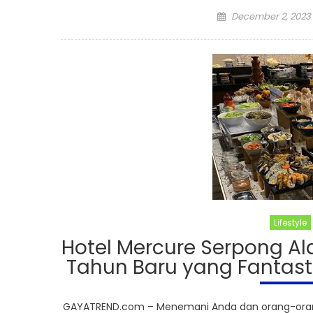
Posted
December 2, 2023
on
Lifestyle
Hotel Mercure Serpong A
Tahun Baru yang Fantast
GAYATREND.com – Menemani Anda dan orang-orang