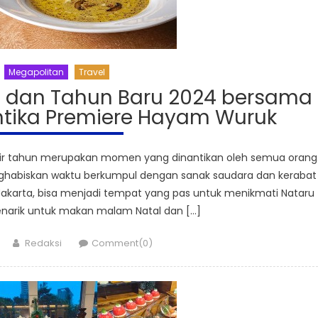
Megapolitan
Travel
l dan Tahun Baru 2024 bersama
antika Premiere Hayam Wuruk
hir tahun merupakan momen yang dinantikan oleh semua orang
habiskan waktu berkumpul dengan sanak saudara dan kerabat
 Jakarta, bisa menjadi tempat yang pas untuk menikmati Nataru
narik untuk makan malam Natal dan […]
Author
Redaksi
Comment(0)