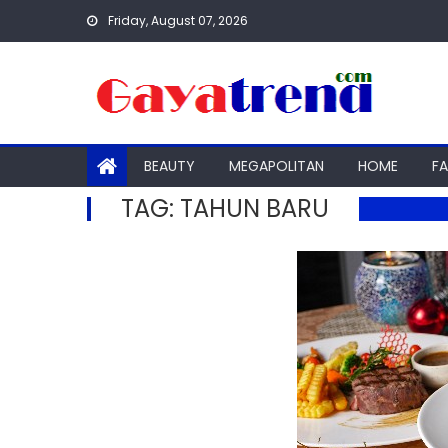
Skip
Friday, August 07, 2026
to
content
BEAUTY
MEGAPOLITAN
HOME
F
TAG:
TAHUN BARU