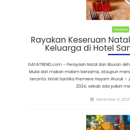
Lifestyle
Rayakan Keseruan Nata
Keluarga di Hotel S
GAYATREND.com – Perayaan Natal dan liburan ak
Mulai dari makan malam bersama, ataupun meng
tercinta. Hotel Santika Premiere Hayam Wuruk –
2024, sebab ada paket me
Posted
December 9, 2023
on