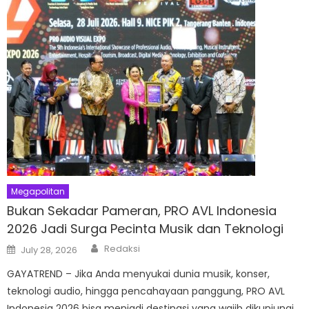
Megapolitan
Bukan Sekadar Pameran, PRO AVL Indonesia
2026 Jadi Surga Pecinta Musik dan Teknologi
Author
Posted
Redaksi
July 28, 2026
on
GAYATREND – Jika Anda menyukai dunia musik, konser,
teknologi audio, hingga pencahayaan panggung, PRO AVL
Indonesia 2026 bisa menjadi destinasi yang wajib dikunjungi