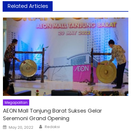
Related Articles
Megapolitan
AEON Mall Tanjung Barat Sukses Gelar
Seremoni Grand Opening
Author
Posted
Redaksi
May 20, 2022
on