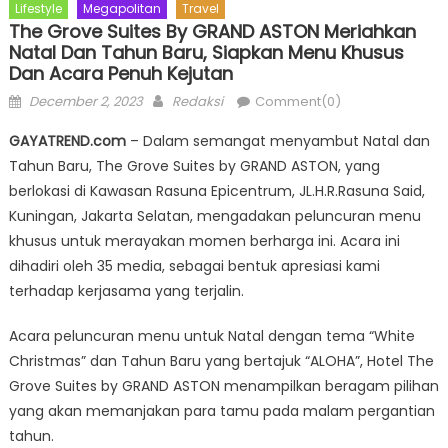
Lifestyle
Megapolitan
Travel
The Grove Suites By GRAND ASTON Meriahkan
Natal Dan Tahun Baru, Siapkan Menu Khusus
Dan Acara Penuh Kejutan
Posted
Author
December 2, 2023
Redaksi
Comment(0)
on
GAYATREND.com
– Dalam semangat menyambut Natal dan
Tahun Baru, The Grove Suites by GRAND ASTON, yang
berlokasi di Kawasan Rasuna Epicentrum, JL.H.R.Rasuna Said,
Kuningan, Jakarta Selatan, mengadakan peluncuran menu
khusus untuk merayakan momen berharga ini. Acara ini
dihadiri oleh 35 media, sebagai bentuk apresiasi kami
terhadap kerjasama yang terjalin.
Acara peluncuran menu untuk Natal dengan tema “White
Christmas” dan Tahun Baru yang bertajuk “ALOHA”, Hotel The
Grove Suites by GRAND ASTON menampilkan beragam pilihan
yang akan memanjakan para tamu pada malam pergantian
tahun.