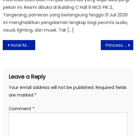
pekan ini. Resmi dibuka di Building C Hall 9 NICE PIK 2,
Tangerang, pameran yang berlangsung hingga 31 Juli 2026
ini menghadirkan pengalaman lengkap bagi pecinta audio,
visual, lighting, dan musik. Tak […]
Post
Hotel Mercure Serpong Alam Sutera Hadirkan Paket Malam Tahun Baru yang Fantastis, Nikmati Diskon Mencapai 30%
Princess Cheryl Halpern Celebrates Birthday with Visions of Peace Initiative
navigation
Leave a Reply
Your email address will not be published.
Required fields
are marked
*
Comment
*