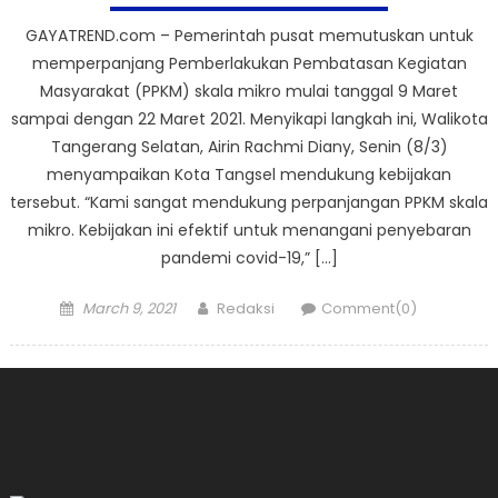
GAYATREND.com – Pemerintah pusat memutuskan untuk
memperpanjang Pemberlakukan Pembatasan Kegiatan
Masyarakat (PPKM) skala mikro mulai tanggal 9 Maret
sampai dengan 22 Maret 2021. Menyikapi langkah ini, Walikota
Tangerang Selatan, Airin Rachmi Diany, Senin (8/3)
menyampaikan Kota Tangsel mendukung kebijakan
tersebut. “Kami sangat mendukung perpanjangan PPKM skala
mikro. Kebijakan ini efektif untuk menangani penyebaran
pandemi covid-19,” […]
Posted
Author
March 9, 2021
Redaksi
Comment(0)
on