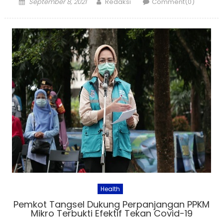
Posted
Author
September 8, 2021
Redaksi
Comment(0)
on
Health
Pemkot Tangsel Dukung Perpanjangan PPKM
Mikro Terbukti Efektif Tekan Covid-19