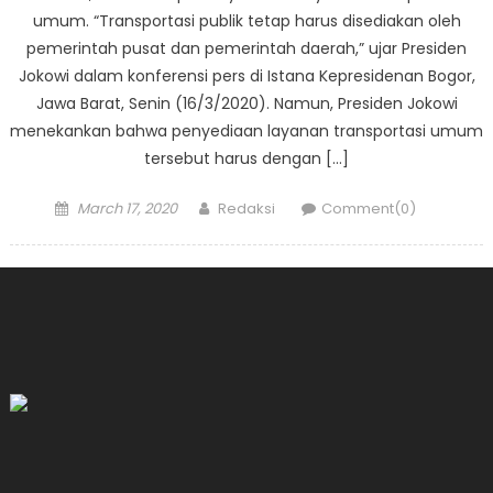
umum. “Transportasi publik tetap harus disediakan oleh
pemerintah pusat dan pemerintah daerah,” ujar Presiden
Jokowi dalam konferensi pers di Istana Kepresidenan Bogor,
Jawa Barat, Senin (16/3/2020). Namun, Presiden Jokowi
menekankan bahwa penyediaan layanan transportasi umum
tersebut harus dengan […]
Posted
Author
March 17, 2020
Redaksi
Comment(0)
on