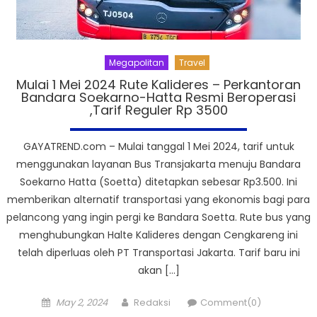
Megapolitan
Travel
Mulai 1 Mei 2024 Rute Kalideres – Perkantoran
Bandara Soekarno-Hatta Resmi Beroperasi
,Tarif Reguler Rp 3500
GAYATREND.com – Mulai tanggal 1 Mei 2024, tarif untuk
menggunakan layanan Bus Transjakarta menuju Bandara
Soekarno Hatta (Soetta) ditetapkan sebesar Rp3.500. Ini
memberikan alternatif transportasi yang ekonomis bagi para
pelancong yang ingin pergi ke Bandara Soetta. Rute bus yang
menghubungkan Halte Kalideres dengan Cengkareng ini
telah diperluas oleh PT Transportasi Jakarta. Tarif baru ini
akan […]
Posted
Author
May 2, 2024
Redaksi
Comment(0)