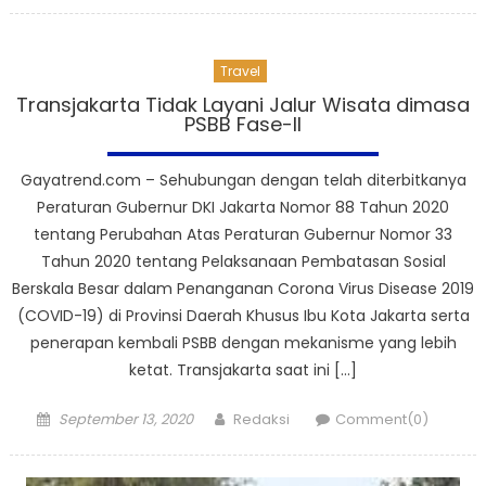
on
Travel
Transjakarta Tidak Layani Jalur Wisata dimasa
PSBB Fase-II
Gayatrend.com – Sehubungan dengan telah diterbitkanya
Peraturan Gubernur DKI Jakarta Nomor 88 Tahun 2020
tentang Perubahan Atas Peraturan Gubernur Nomor 33
Tahun 2020 tentang Pelaksanaan Pembatasan Sosial
Berskala Besar dalam Penanganan Corona Virus Disease 2019
(COVID-19) di Provinsi Daerah Khusus Ibu Kota Jakarta serta
penerapan kembali PSBB dengan mekanisme yang lebih
ketat. Transjakarta saat ini […]
Posted
Author
September 13, 2020
Redaksi
Comment(0)
on