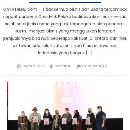
GAYATREND.com – Tidak semua bisnis dan usaha terdampak
negatif pandemi Covid-19. Pelaku budidaya ikan hias menjadi
salah satu jenis usaha yang tak terpengaruh oleh pandemi.
Justru menjadi bisnis yang menggiurkan lantaran
penjualannya bisa naik beberapa kali lipat. Di antara ikan hias
air tawar, ada salah satu jenis ikan hias air tawar asli
Indonesia yang banyak […]
Posted
Author
April 9, 2021
Redaksi
Comment(0)
on