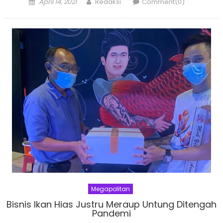
Posted
Author
April 14, 2021
Redaksi
Comment(0)
on
Megapolitan
Bisnis Ikan Hias Justru Meraup Untung Ditengah
Pandemi