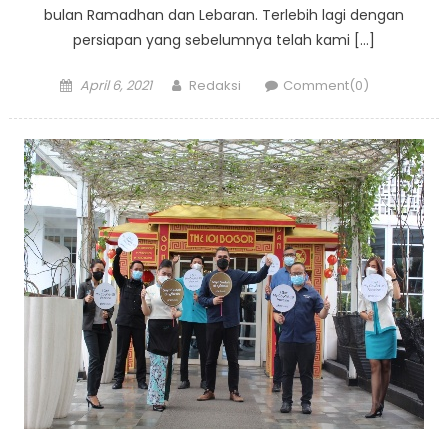
bulan Ramadhan dan Lebaran. Terlebih lagi dengan
persiapan yang sebelumnya telah kami […]
Posted
Author
April 6, 2021
Redaksi
Comment(0)
on