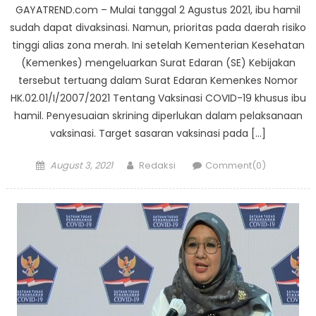
GAYATREND.com – Mulai tanggal 2 Agustus 2021, ibu hamil
sudah dapat divaksinasi. Namun, prioritas pada daerah risiko
tinggi alias zona merah. Ini setelah Kementerian Kesehatan
(Kemenkes) mengeluarkan Surat Edaran (SE) Kebijakan
tersebut tertuang dalam Surat Edaran Kemenkes Nomor
HK.02.01/I/2007/2021 Tentang Vaksinasi COVID-19 khusus ibu
hamil. Penyesuaian skrining diperlukan dalam pelaksanaan
vaksinasi. Target sasaran vaksinasi pada […]
Posted
Author
August 3, 2021
Redaksi
Comment(0)
on