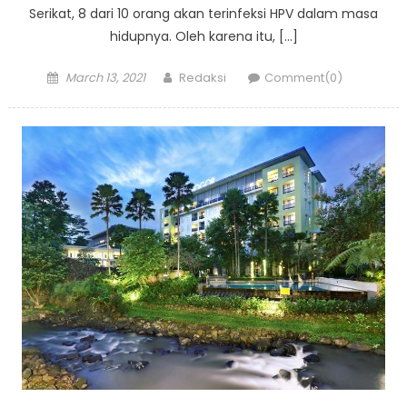
Serikat, 8 dari 10 orang akan terinfeksi HPV dalam masa
hidupnya. Oleh karena itu, […]
Posted
Author
March 13, 2021
Redaksi
Comment(0)
on