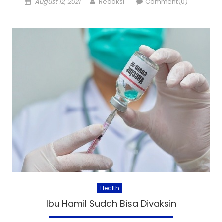
Posted
Author
August 12, 2021
Redaksi
Comment(0)
on
Health
Ibu Hamil Sudah Bisa Divaksin