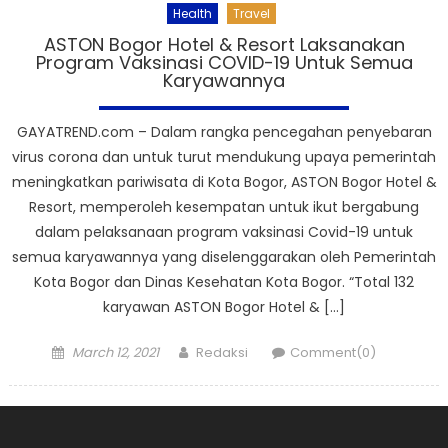
Health
Travel
ASTON Bogor Hotel & Resort Laksanakan
Program Vaksinasi COVID-19 Untuk Semua
Karyawannya
GAYATREND.com – Dalam rangka pencegahan penyebaran
virus corona dan untuk turut mendukung upaya pemerintah
meningkatkan pariwisata di Kota Bogor, ASTON Bogor Hotel &
Resort, memperoleh kesempatan untuk ikut bergabung
dalam pelaksanaan program vaksinasi Covid-19 untuk
semua karyawannya yang diselenggarakan oleh Pemerintah
Kota Bogor dan Dinas Kesehatan Kota Bogor. “Total 132
karyawan ASTON Bogor Hotel & […]
Posted
Author
March 12, 2021
Redaksi
Comment(0)
on