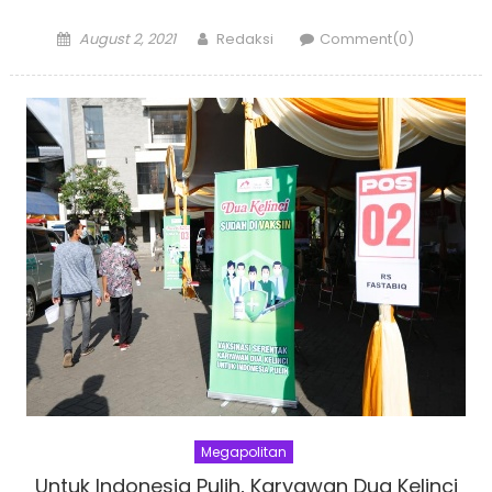
Posted
Author
August 2, 2021
Redaksi
Comment(0)
on
Megapolitan
Untuk Indonesia Pulih, Karyawan Dua Kelinci