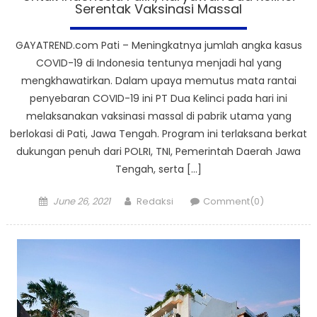
Serentak Vaksinasi Massal
GAYATREND.com Pati – Meningkatnya jumlah angka kasus
COVID-19 di Indonesia tentunya menjadi hal yang
mengkhawatirkan. Dalam upaya memutus mata rantai
penyebaran COVID-19 ini PT Dua Kelinci pada hari ini
melaksanakan vaksinasi massal di pabrik utama yang
berlokasi di Pati, Jawa Tengah. Program ini terlaksana berkat
dukungan penuh dari POLRI, TNI, Pemerintah Daerah Jawa
Tengah, serta […]
Posted
Author
June 26, 2021
Redaksi
Comment(0)
on