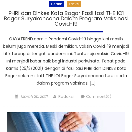
Health
Travel
PHRI dan Dinkes Kota Bogor Fasilitasi THE 1O1
Bogor Suryakancana Dalam Program Vaksinasi
Covid-19
GAYATREND.com – Pandemi Covid-19 hingga kini masih
belum juga mereda. Meski demikian, vaksin Covid-19 menjadi
titik terang di tengah pandemi ini. Tentu saja vaksin Covid-19
ini menjadi kabar baik bagi industri pariwisata. Tepat pada
Kamis (25/3/2021) dengan di fasilitasi PHRI dan DINKES Kota
Bogor seluruh staff THE 1O1 Bogor Suryakancana turut serta
dalam program vaksinasi […]
Posted
Author
March 25, 2021
Redaksi
Comment(0)
on