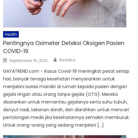
Health
Pentingnya Oximeter Deteksi Oksigen Pasien
COVID-19
Author
Posted
Redaksi
September 15, 2021
on
GAYATREND.com – Kasus Covid-19 meningkat pesat setiap
hari, banyak tenaga kesehatan menyarankan untuk
menjalani isolasi mandiri di rumah kepada pasien dengan
gejala ringan atau orang tanpa gejala (OTG). Mereka
disarankan untuk memantau gejalanya serta suhu tubuh,
denyut nadi, tekanan darah, dan diarahkan untuk mencari
pertolongan medis jika kesehatannya semakin memburuk.
Untuk orang-orang yang sedang menjalani […]