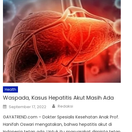
Health
Waspada, Kasus Hepatitis Akut Masih Ada
Author
Posted
Redaksi
September 17, 2022
on
GAYATREND.com – Dokter Spesialis Kesehatan Anak Prof.
Hanifah Oswari mengatakan, bahwa hepatitis akut di
Indonesia tetap ada. Untuk itu masyarakat diminta tetap