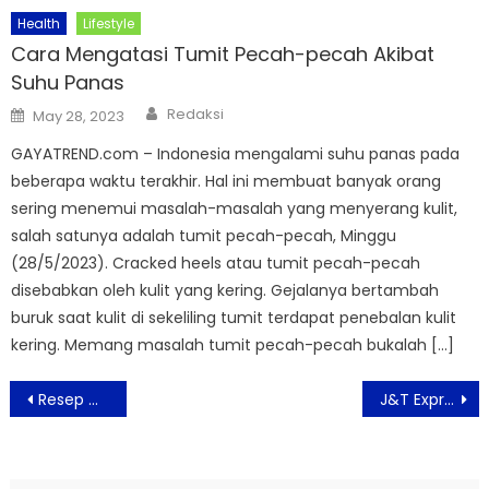
Health
Lifestyle
Cara Mengatasi Tumit Pecah-pecah Akibat
Suhu Panas
Author
Posted
Redaksi
May 28, 2023
on
GAYATREND.com – Indonesia mengalami suhu panas pada
beberapa waktu terakhir. Hal ini membuat banyak orang
sering menemui masalah-masalah yang menyerang kulit,
salah satunya adalah tumit pecah-pecah, Minggu
(28/5/2023). Cracked heels atau tumit pecah-pecah
disebabkan oleh kulit yang kering. Gejalanya bertambah
buruk saat kulit di sekeliling tumit terdapat penebalan kulit
kering. Memang masalah tumit pecah-pecah bukalah […]
Post
Resep Makan Siang: Lidah Sapi Cabai Hijau
J&T Express Apresiasi 100Juta Pelanggan, Gelar Program Merdeka Kirim Paket Di HUT RI Ke-76
navigation