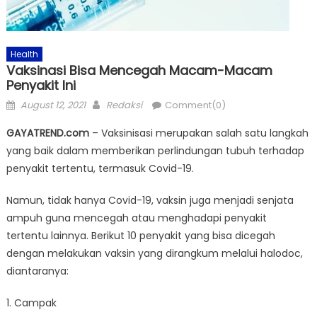
Health
Vaksinasi Bisa Mencegah Macam-Macam
Penyakit Ini
Posted
Author
August 12, 2021
Redaksi
Comment(0)
on
GAYATREND.com
– Vaksinisasi merupakan salah satu langkah
yang baik dalam memberikan perlindungan tubuh terhadap
penyakit tertentu, termasuk Covid-19.
Namun, tidak hanya Covid-19, vaksin juga menjadi senjata
ampuh guna mencegah atau menghadapi penyakit
tertentu lainnya. Berikut 10 penyakit yang bisa dicegah
dengan melakukan vaksin yang dirangkum melalui halodoc,
diantaranya:
1. Campak