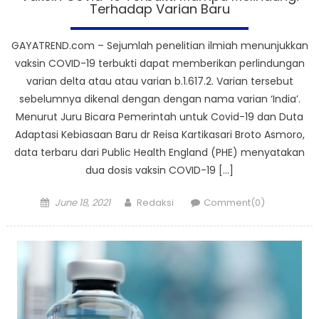
Terhadap Varian Baru
GAYATREND.com – Sejumlah penelitian ilmiah menunjukkan
vaksin COVID-19 terbukti dapat memberikan perlindungan
varian delta atau atau varian b.1.617.2. Varian tersebut
sebelumnya dikenal dengan dengan nama varian ‘India’.
Menurut Juru Bicara Pemerintah untuk Covid-19 dan Duta
Adaptasi Kebiasaan Baru dr Reisa Kartikasari Broto Asmoro,
data terbaru dari Public Health England (PHE) menyatakan
dua dosis vaksin COVID-19 […]
Posted
Author
June 18, 2021
Redaksi
Comment(0)
on