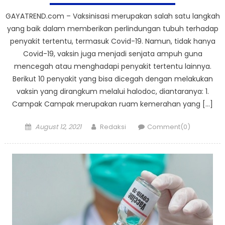
GAYATREND.com – Vaksinisasi merupakan salah satu langkah
yang baik dalam memberikan perlindungan tubuh terhadap
penyakit tertentu, termasuk Covid-19. Namun, tidak hanya
Covid-19, vaksin juga menjadi senjata ampuh guna
mencegah atau menghadapi penyakit tertentu lainnya.
Berikut 10 penyakit yang bisa dicegah dengan melakukan
vaksin yang dirangkum melalui halodoc, diantaranya: 1.
Campak Campak merupakan ruam kemerahan yang […]
Posted
Author
August 12, 2021
Redaksi
Comment(0)
on