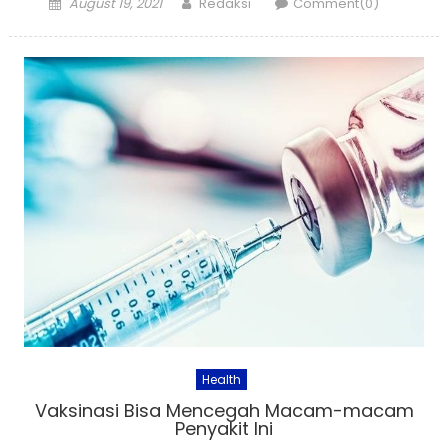
Posted
Author
August 19, 2021
Redaksi
Comment(0)
on
Health
Vaksinasi Bisa Mencegah Macam-macam
Penyakit Ini