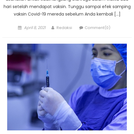
hari setelah mendapat vaksin. Tunggu sampai efek samping
vaksin Covid-19 mereda sebelum Anda kembali […]
Posted
Author
April 8, 2021
Redaksi
Comment(0)
on