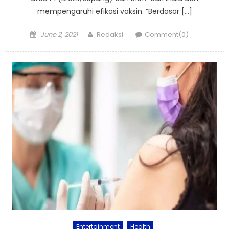
mempengaruhi efikasi vaksin. “Berdasar […]
Posted
Author
June 2, 2021
Redaksi
Comment(0)
on
Entertainment
Health