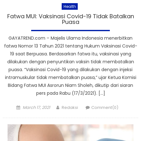
Health
Fatwa MUI: Vaksinasi Covid-19 Tidak Batalkan
Puasa
GAYATREND.com – Majelis Ulama Indonesia menerbitkan
fatwa Nomor 13 Tahun 2021 tentang Hukum Vaksinasi Covid-
19 saat Berpuasa. Berdasarkan fatwa itu, vaksinasi yang
dilakukan dengan penyuntikan vaksin tidak membatalkan
puasa. “Vaksinasi Covid-19 yang dilakukan dengan injeksi
intramuskular tidak membatalkan puasa,” ujar Ketua Komisi
Bidang Fatwa MUI Asrorun Niam Sholeh, dikutip dari siaran
pers pada Rabu (17/3/2021). […]
Posted
Author
March 17, 2021
Redaksi
Comment(0)
on