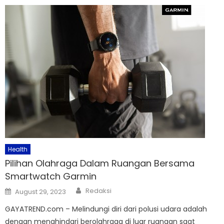
Health
Pilihan Olahraga Dalam Ruangan Bersama
Smartwatch Garmin
Author
Posted
Redaksi
August 29, 2023
on
GAYATREND.com – Melindungi diri dari polusi udara adalah
dengan menghindari berolahraga di luar ruangan saat