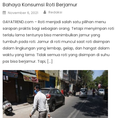
Bahaya Konsumsi Roti Berjamur
Author
Posted
Redaksi
November 6, 2021
on
GAYATREND.com – Roti menjadi salah satu pilihan menu
sarapan praktis bagi sebagian orang. Tetapi menyimpan roti
terlalu lama tentunya bisa menimbulkan jamur yang
tumbuh pada roti. Jamur di roti muncul saat roti disimpan
dalam lingkungan yang lembap, gelap, dan hangat dalam
waktu yang lama. Tidak semua roti yang disimpan di suhu
pas bisa berjamur. Tapi, […]