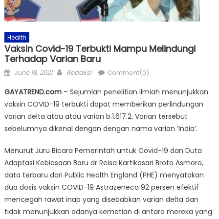
Health
Vaksin Covid-19 Terbukti Mampu Melindungi
Terhadap Varian Baru
Posted
Author
June 18, 2021
Redaksi
Comment(0)
on
GAYATREND.com
– Sejumlah penelitian ilmiah menunjukkan
vaksin COVID-19 terbukti dapat memberikan perlindungan
varian delta atau atau varian b.1.617.2. Varian tersebut
sebelumnya dikenal dengan dengan nama varian ‘India’.
Menurut Juru Bicara Pemerintah untuk Covid-19 dan Duta
Adaptasi Kebiasaan Baru dr Reisa Kartikasari Broto Asmoro,
data terbaru dari Public Health England (PHE) menyatakan
dua dosis vaksin COVID-19 Astrazeneca 92 persen efektif
mencegah rawat inap yang disebabkan varian delta dan
tidak menunjukkan adanya kematian di antara mereka yang