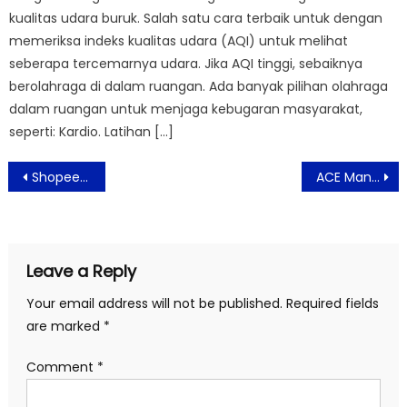
kualitas udara buruk. Salah satu cara terbaik untuk dengan
memeriksa indeks kualitas udara (AQI) untuk melihat
seberapa tercemarnya udara. Jika AQI tinggi, sebaiknya
berolahraga di dalam ruangan. Ada banyak pilihan olahraga
dalam ruangan untuk menjaga kebugaran masyarakat,
seperti: Kardio. Latihan […]
Post
Shopee Pay Ungkap Rahasia Ubah Tren Jadi Bisnis Kompeten
ACE Manjakan Pelanggan Dengan Program Belanja Dapat Ekstra
navigation
Leave a Reply
Your email address will not be published.
Required fields
are marked
*
Comment
*