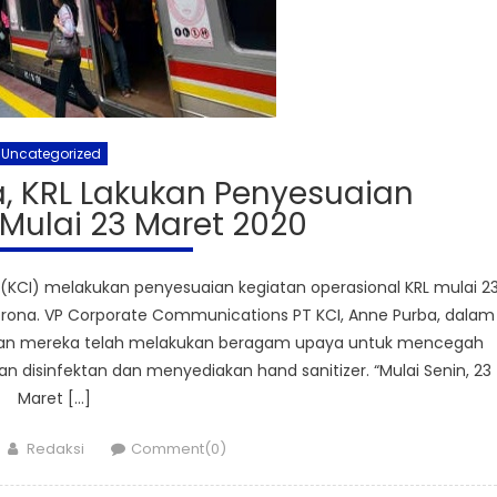
Uncategorized
, KRL Lakukan Penyesuaian
Mulai 23 Maret 2020
KCI) melakukan penyesuaian kegiatan operasional KRL mulai 2
ona. VP Corporate Communications PT KCI, Anne Purba, dalam
kan mereka telah melakukan beragam upaya untuk mencegah
 disinfektan dan menyediakan hand sanitizer. “Mulai Senin, 23
Maret […]
Author
Redaksi
Comment(0)