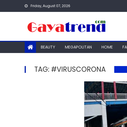
Skip
Friday, August 07, 2026
to
content
BEAUTY
MEGAPOLITAN
HOME
F
TAG:
#VIRUSCORONA