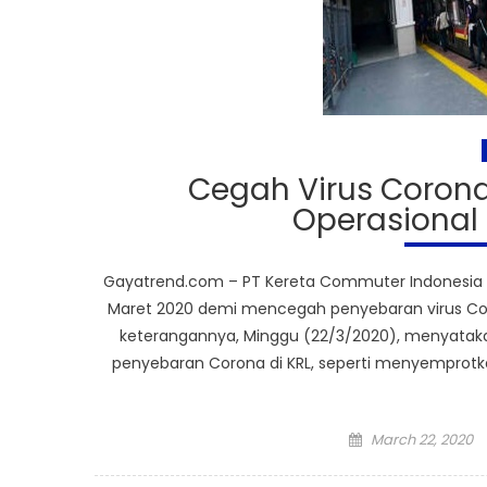
Cegah Virus Corona
Operasional 
Gayatrend.com – PT Kereta Commuter Indonesia (
Maret 2020 demi mencegah penyebaran virus Cor
keterangannya, Minggu (22/3/2020), menyata
penyebaran Corona di KRL, seperti menyemprotkan
Posted
March 22, 2020
on