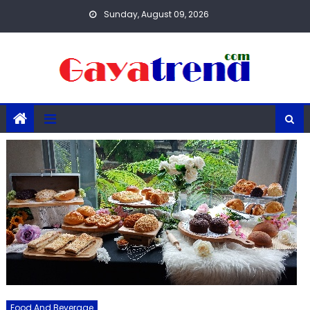
Skip
Sunday, August 09, 2026
to
content
Food And Beverage