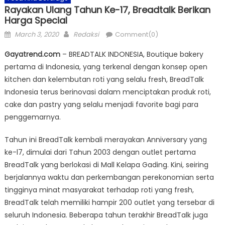
Rayakan Ulang Tahun Ke-17, Breadtalk Berikan
Harga Special
Posted
Author
March 3, 2020
Redaksi
Comment(0)
on
Gayatrend.com
– BREADTALK INDONESIA, Boutique bakery
pertama di Indonesia, yang terkenal dengan konsep open
kitchen dan kelembutan roti yang selalu fresh, BreadTalk
Indonesia terus berinovasi dalam menciptakan produk roti,
cake dan pastry yang selalu menjadi favorite bagi para
penggemarnya.
Tahun ini BreadTalk kembali merayakan Anniversary yang
ke-l7, dimulai dari Tahun 2003 dengan outlet pertama
BreadTalk yang berlokasi di Mall Kelapa Gading. Kini, seiring
berjalannya waktu dan perkembangan perekonomian serta
tingginya minat masyarakat terhadap roti yang fresh,
BreadTalk telah memiliki hampir 200 outlet yang tersebar di
seluruh Indonesia. Beberapa tahun terakhir BreadTalk juga