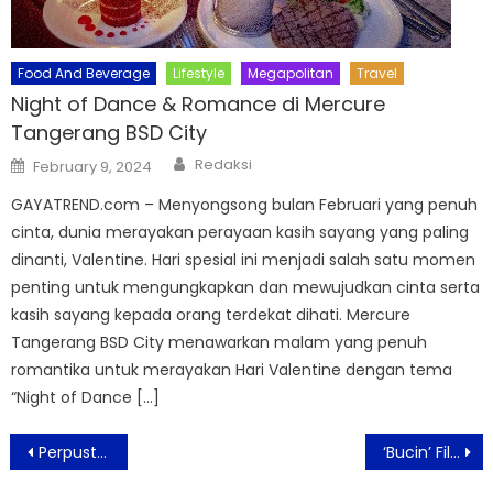
Food And Beverage
Lifestyle
Megapolitan
Travel
Night of Dance & Romance di Mercure
Tangerang BSD City
Author
Posted
Redaksi
February 9, 2024
on
GAYATREND.com – Menyongsong bulan Februari yang penuh
cinta, dunia merayakan perayaan kasih sayang yang paling
dinanti, Valentine. Hari spesial ini menjadi salah satu momen
penting untuk mengungkapkan dan mewujudkan cinta serta
kasih sayang kepada orang terdekat dihati. Mercure
Tangerang BSD City menawarkan malam yang penuh
romantika untuk merayakan Hari Valentine dengan tema
“Night of Dance […]
Post
Perpustakaan Mampu Wujudkan SDM Unggul Yang Berdaya Saing Di Era Global
‘Bucin’ Film Drama Komedi Jadwal Tayang Bulan Maret 2020
navigation