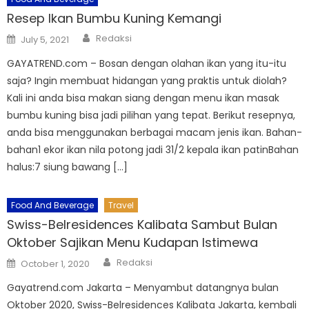
Resep Ikan Bumbu Kuning Kemangi
Author
Posted
Redaksi
July 5, 2021
on
GAYATREND.com – Bosan dengan olahan ikan yang itu-itu
saja? Ingin membuat hidangan yang praktis untuk diolah?
Kali ini anda bisa makan siang dengan menu ikan masak
bumbu kuning bisa jadi pilihan yang tepat. Berikut resepnya,
anda bisa menggunakan berbagai macam jenis ikan. Bahan-
bahan1 ekor ikan nila potong jadi 31/2 kepala ikan patinBahan
halus:7 siung bawang […]
Food And Beverage
Travel
Swiss-Belresidences Kalibata Sambut Bulan
Oktober Sajikan Menu Kudapan Istimewa
Author
Posted
Redaksi
October 1, 2020
on
Gayatrend.com Jakarta – Menyambut datangnya bulan
Oktober 2020, Swiss-Belresidences Kalibata Jakarta, kembali