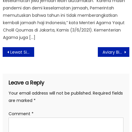
keselamatan jiwa jemaah lebih diutamakan. “Karena masih
pandemi dan demi keselamatan jamaah, Pemerintah
memutuskan bahwa tahun ini tidak memberangkatkan
kembali jamaah haji Indonesia,” kata Menteri Agama Yaqut
Cholil Qoumas di Jakarta, Kamis (3/6/2021). Kementerian
Agama juga […]
Post
Lewat Sistem Blockchain, Theta Gandeng Indodax Perluas Pasar di Indonesia
Aviary Bintaro Bersiap Menuju Persiapan New Normal, Terapkan Prosedur Kesehatan
navigation
Leave a Reply
Your email address will not be published.
Required fields
are marked
*
Comment
*