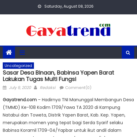
Skip
Saturday, August 08, 2026
to
content
Uncategorized
Sasar Desa Binaan, Babinsa Yapen Barat
Lakukan Tugas Multi Fungsi
Posted
Author
July 9, 2020
Redaksi
Comment(0)
on
Gayatrend.com
– Hadirnya TNI Manunggal Membangun Desa
(TMMD) Ke-108 Kodim 1709/Yawa TA 2020 di Kampung
Natabui dan Toweta, Distrik Yapen Barat, Kab. Kep. Yapen,
merupakan momen yang tepat bagi Serda Syarif selaku
Babinsa Koramil 1709-04/Yapbar untuk ikut andil dalam