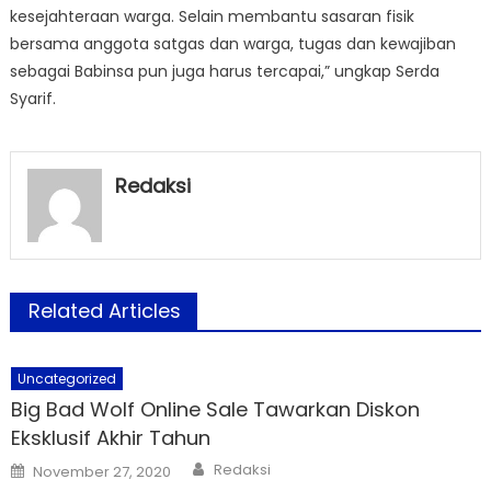
kesejahteraan warga. Selain membantu sasaran fisik
bersama anggota satgas dan warga, tugas dan kewajiban
sebagai Babinsa pun juga harus tercapai,” ungkap Serda
Syarif.
Redaksi
Related Articles
Uncategorized
Big Bad Wolf Online Sale Tawarkan Diskon
Eksklusif Akhir Tahun
Author
Posted
Redaksi
November 27, 2020
on