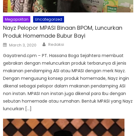
Megapolitan
Uncategorized
Nayz Pelopor MPASI Binaan BPOM, Luncurkan
Produk Homemade Bubur Bayi
Author
Posted
Redaksi
March 3, 2020
on
Gayatrend.cpm – PT. Hassana Boga Sejahtera membuat
gebrakan dengan meluncurkan produk terbarunya di jenis
makanan pendamping ASI atau MPASI dengan merk Nayz.
Dengan mengusung konsep produk homemade, Nayz ingin
dikenal sebagai pelopor dalam makanan pendamping ASI
non instan. MPASI non instan juga dikenal para Ibu dengan
sebutan homemade atau rumahan. Bentuk MPASI yang Nayz
luncurkan […]