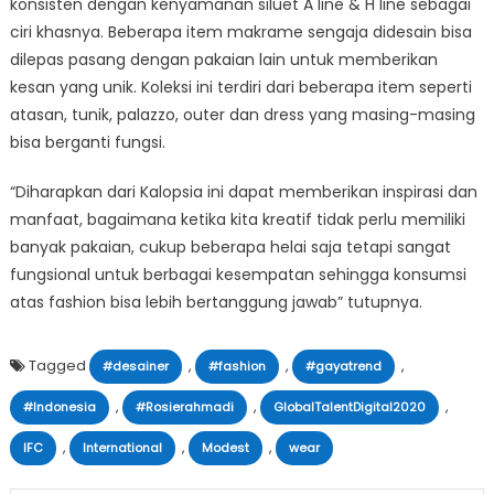
konsisten dengan kenyamanan siluet A line & H line sebagai
ciri khasnya. Beberapa item makrame sengaja didesain bisa
dilepas pasang dengan pakaian lain untuk memberikan
kesan yang unik. Koleksi ini terdiri dari beberapa item seperti
atasan, tunik, palazzo, outer dan dress yang masing-masing
bisa berganti fungsi.
“Diharapkan dari Kalopsia ini dapat memberikan inspirasi dan
manfaat, bagaimana ketika kita kreatif tidak perlu memiliki
banyak pakaian, cukup beberapa helai saja tetapi sangat
fungsional untuk berbagai kesempatan sehingga konsumsi
atas fashion bisa lebih bertanggung jawab” tutupnya.
Tagged
,
,
,
#desainer
#fashion
#gayatrend
,
,
,
#Indonesia
#Rosierahmadi
GlobalTalentDigital2020
,
,
,
IFC
International
Modest
wear