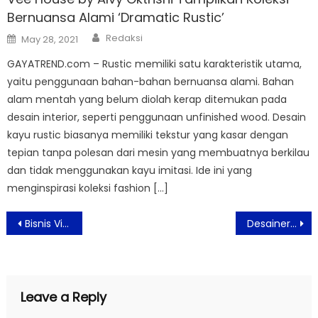
Bernuansa Alami ‘Dramatic Rustic’
Author
Posted
Redaksi
May 28, 2021
on
GAYATREND.com – Rustic memiliki satu karakteristik utama,
yaitu penggunaan bahan-bahan bernuansa alami. Bahan
alam mentah yang belum diolah kerap ditemukan pada
desain interior, seperti penggunaan unfinished wood. Desain
kayu rustic biasanya memiliki tekstur yang kasar dengan
tepian tanpa polesan dari mesin yang membuatnya berkilau
dan tidak menggunakan kayu imitasi. Ide ini yang
menginspirasi koleksi fashion […]
Post
Bisnis Virtual Waralaba SamWon Buka Peluang Usaha Modal 1 Juta
Desainer Emmy Thee Akan Tampilkan ‘Changes’ di Global Talent Digital
navigation
Leave a Reply