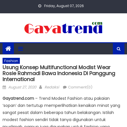
Skip
Friday, August 07, 2026
to
content
Fashion
Usung Konsep Multifunctional Modist Wear
Rosie Rahmadi Bawa Indonesia Di Panggung
International
Posted
Author
August 27, 2020
Redaksi
Comment(0)
on
Gayatrend.com
– Trend Modest Fashion atau pakaian
‘sopan’ dan tertutup memperlihatkan kenaikan minat yang
sangat pesat dalam beberapa tahun belakangan. Istilah
modest fashion sendiri tidak tanya digunakan untuk
muslimah, namun juga digunakan untuk fashion yang