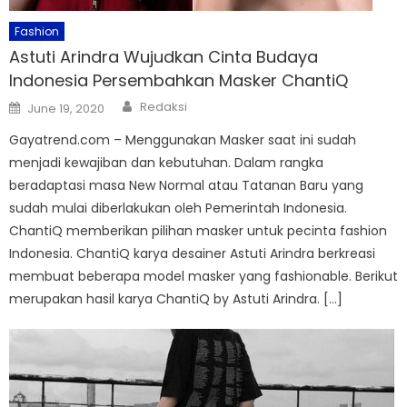
Fashion
Astuti Arindra Wujudkan Cinta Budaya
Indonesia Persembahkan Masker ChantiQ
Author
Posted
Redaksi
June 19, 2020
on
Gayatrend.com – Menggunakan Masker saat ini sudah
menjadi kewajiban dan kebutuhan. Dalam rangka
beradaptasi masa New Normal atau Tatanan Baru yang
sudah mulai diberlakukan oleh Pemerintah Indonesia.
ChantiQ memberikan pilihan masker untuk pecinta fashion
Indonesia. ChantiQ karya desainer Astuti Arindra berkreasi
membuat beberapa model masker yang fashionable. Berikut
merupakan hasil karya ChantiQ by Astuti Arindra. […]