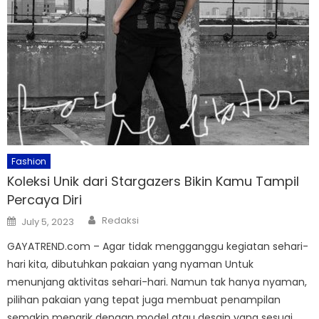
Fashion
Koleksi Unik dari Stargazers Bikin Kamu Tampil
Percaya Diri
Author
Posted
Redaksi
July 5, 2023
on
GAYATREND.com – Agar tidak mengganggu kegiatan sehari-
hari kita, dibutuhkan pakaian yang nyaman Untuk
menunjang aktivitas sehari-hari. Namun tak hanya nyaman,
pilihan pakaian yang tepat juga membuat penampilan
semakin menarik dengan model atau desain yang sesuai