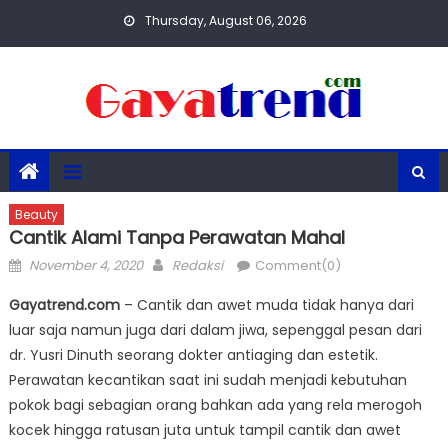
Skip
Thursday, August 06, 2026
to
content
Beauty
Cantik Alami Tanpa Perawatan Mahal
Posted
Author
November 4, 2020
Redaksi
Comment(0)
on
Gayatrend.com
– Cantik dan awet muda tidak hanya dari
luar saja namun juga dari dalam jiwa, sepenggal pesan dari
dr. Yusri Dinuth seorang dokter antiaging dan estetik.
Perawatan kecantikan saat ini sudah menjadi kebutuhan
pokok bagi sebagian orang bahkan ada yang rela merogoh
kocek hingga ratusan juta untuk tampil cantik dan awet