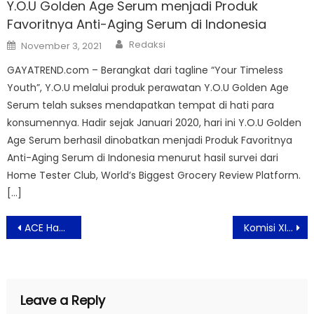
Y.O.U Golden Age Serum menjadi Produk
Favoritnya Anti-Aging Serum di Indonesia
Author
Posted
Redaksi
November 3, 2021
on
GAYATREND.com – Berangkat dari tagline “Your Timeless
Youth”, Y.O.U melalui produk perawatan Y.O.U Golden Age
Serum telah sukses mendapatkan tempat di hati para
konsumennya. Hadir sejak Januari 2020, hari ini Y.O.U Golden
Age Serum berhasil dinobatkan menjadi Produk Favoritnya
Anti-Aging Serum di Indonesia menurut hasil survei dari
Home Tester Club, World’s Biggest Grocery Review Platform.
[…]
Post
ACE Hadirkan Layanan Baru dan Kegiatan Sosial di HUT ke-25
Komisi XI Akan Mengawal Mediasi AIA Dengan Mantan Agen
navigation
Leave a Reply