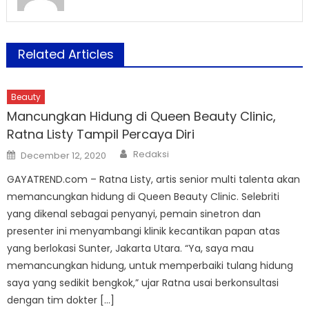
Related Articles
Beauty
Mancungkan Hidung di Queen Beauty Clinic,
Ratna Listy Tampil Percaya Diri
Author
Posted
Redaksi
December 12, 2020
on
GAYATREND.com – Ratna Listy, artis senior multi talenta akan
memancungkan hidung di Queen Beauty Clinic. Selebriti
yang dikenal sebagai penyanyi, pemain sinetron dan
presenter ini menyambangi klinik kecantikan papan atas
yang berlokasi Sunter, Jakarta Utara. “Ya, saya mau
memancungkan hidung, untuk memperbaiki tulang hidung
saya yang sedikit bengkok,” ujar Ratna usai berkonsultasi
dengan tim dokter […]