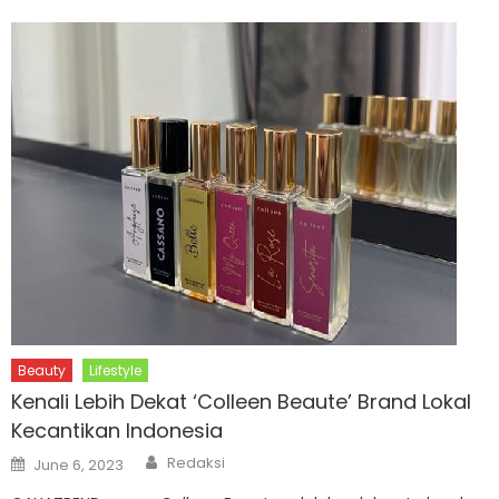
Beauty
Lifestyle
Kenali Lebih Dekat ‘Colleen Beaute’ Brand Lokal
Kecantikan Indonesia
Author
Posted
Redaksi
June 6, 2023
on