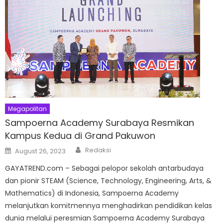
Megapolitan
Sampoerna Academy Surabaya Resmikan
Kampus Kedua di Grand Pakuwon
Author
Posted
Redaksi
August 26, 2023
on
GAYATREND.com – Sebagai pelopor sekolah antarbudaya
dan pionir STEAM (Science, Technology, Engineering, Arts, &
Mathematics) di Indonesia, Sampoerna Academy
melanjutkan komitmennya menghadirkan pendidikan kelas
dunia melalui peresmian Sampoerna Academy Surabaya