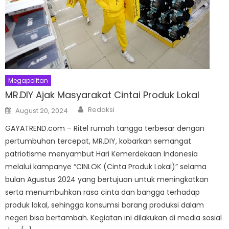
Megapolitan
MR.DIY Ajak Masyarakat Cintai Produk Lokal
Author
Posted
Redaksi
August 20, 2024
on
GAYATREND.com – Ritel rumah tangga terbesar dengan
pertumbuhan tercepat, MR.DIY, kobarkan semangat
patriotisme menyambut Hari Kemerdekaan Indonesia
melalui kampanye “CINLOK (Cinta Produk Lokal)” selama
bulan Agustus 2024 yang bertujuan untuk meningkatkan
serta menumbuhkan rasa cinta dan bangga terhadap
produk lokal, sehingga konsumsi barang produksi dalam
negeri bisa bertambah. Kegiatan ini dilakukan di media sosial