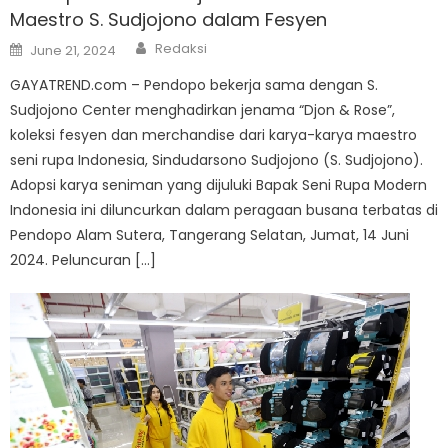
Maestro S. Sudjojono dalam Fesyen
Author
Posted
Redaksi
June 21, 2024
on
GAYATREND.com – Pendopo bekerja sama dengan S.
Sudjojono Center menghadirkan jenama “Djon & Rose”,
koleksi fesyen dan merchandise dari karya-karya maestro
seni rupa Indonesia, Sindudarsono Sudjojono (S. Sudjojono).
Adopsi karya seniman yang dijuluki Bapak Seni Rupa Modern
Indonesia ini diluncurkan dalam peragaan busana terbatas di
Pendopo Alam Sutera, Tangerang Selatan, Jumat, 14 Juni
2024. Peluncuran […]