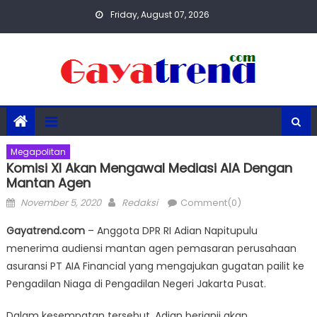
Skip
Friday, August 07, 2026
to
content
Megapolitan
Komisi XI Akan Mengawal Mediasi AIA Dengan
Mantan Agen
Posted
Author
November 5, 2020
Redaksi
Comment(0)
on
Gayatrend.com
– Anggota DPR RI Adian Napitupulu
menerima audiensi mantan agen pemasaran perusahaan
asuransi PT AIA Financial yang mengajukan gugatan pailit ke
Pengadilan Niaga di Pengadilan Negeri Jakarta Pusat.
Dalam kesempatan tersebut, Adian berjanji akan