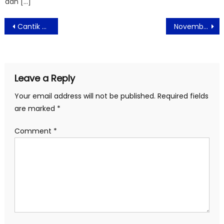
dan […]
Post
Cantik Alami Tanpa Perawatan Mahal
November Ceria Dengan Menu Populer di Swiss-Belresidences Kalibata
navigation
Leave a Reply
Your email address will not be published.
Required fields
are marked
*
Comment
*