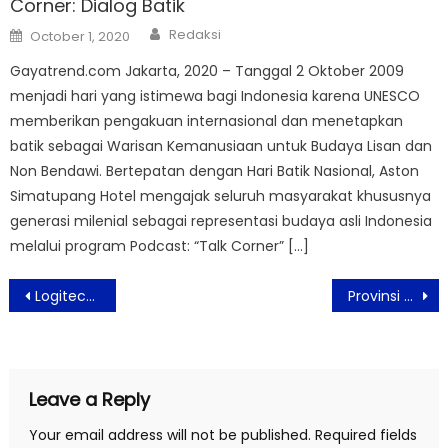
Corner: Dialog Batik
Author
Posted
Redaksi
October 1, 2020
on
Gayatrend.com Jakarta, 2020 – Tanggal 2 Oktober 2009
menjadi hari yang istimewa bagi Indonesia karena UNESCO
memberikan pengakuan internasional dan menetapkan
batik sebagai Warisan Kemanusiaan untuk Budaya Lisan dan
Non Bendawi. Bertepatan dengan Hari Batik Nasional, Aston
Simatupang Hotel mengajak seluruh masyarakat khususnya
generasi milenial sebagai representasi budaya asli Indonesia
melalui program Podcast: “Talk Corner” […]
Post
Logitech G PRO X Superlight Tampilkan Teknologi Generasi Terkini
Provinsi Gangwon Terapkan Standar Keamanan dan Kebersihan Pariwisata Terbaru
navigation
Leave a Reply
Your email address will not be published.
Required fields