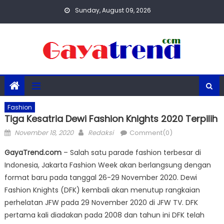
Skip
Sunday, August 09, 2026
to
content
Fashion
Tiga Kesatria Dewi Fashion Knights 2020 Terpilih
Posted
Author
November 18, 2020
Redaksi
Comment(0)
on
GayaTrend.com
– Salah satu parade fashion terbesar di
Indonesia, Jakarta Fashion Week akan berlangsung dengan
format baru pada tanggal 26-29 November 2020. Dewi
Fashion Knights (DFK) kembali akan menutup rangkaian
perhelatan JFW pada 29 November 2020 di JFW TV. DFK
pertama kali diadakan pada 2008 dan tahun ini DFK telah