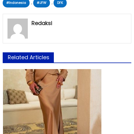
,
,
#Indonesia
#JFW
DFK
Redaksi
Related Articles