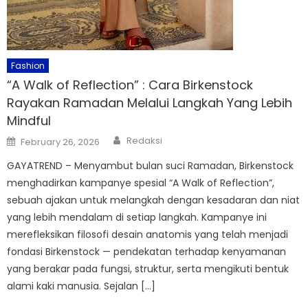
Fashion
“A Walk of Reflection” : Cara Birkenstock
Rayakan Ramadan Melalui Langkah Yang Lebih
Mindful
Author
Posted
Redaksi
February 26, 2026
on
GAYATREND – Menyambut bulan suci Ramadan, Birkenstock
menghadirkan kampanye spesial “A Walk of Reflection”,
sebuah ajakan untuk melangkah dengan kesadaran dan niat
yang lebih mendalam di setiap langkah. Kampanye ini
merefleksikan filosofi desain anatomis yang telah menjadi
fondasi Birkenstock — pendekatan terhadap kenyamanan
yang berakar pada fungsi, struktur, serta mengikuti bentuk
alami kaki manusia. Sejalan […]