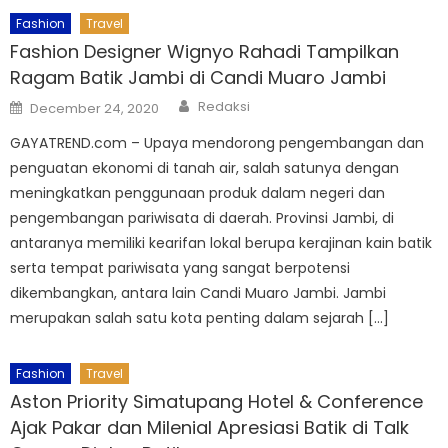
Fashion
Travel
Fashion Designer Wignyo Rahadi Tampilkan
Ragam Batik Jambi di Candi Muaro Jambi
Author
Posted
Redaksi
December 24, 2020
on
GAYATREND.com – Upaya mendorong pengembangan dan
penguatan ekonomi di tanah air, salah satunya dengan
meningkatkan penggunaan produk dalam negeri dan
pengembangan pariwisata di daerah. Provinsi Jambi, di
antaranya memiliki kearifan lokal berupa kerajinan kain batik
serta tempat pariwisata yang sangat berpotensi
dikembangkan, antara lain Candi Muaro Jambi. Jambi
merupakan salah satu kota penting dalam sejarah […]
Fashion
Travel
Aston Priority Simatupang Hotel & Conference
Ajak Pakar dan Milenial Apresiasi Batik di Talk