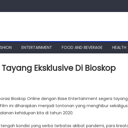
ASHION
ENTERTAINMENT
FOOD AND BEVERAGE
HEALTH
p Tayang Eksklusive Di Bioskop
borasi Bioskop Online dengan Base Entertainment segera tayang
. Film ini diharapkan menjadi tontonan yang menghibur sekaligus
lanan kehidupan kita di tahun 2020.
di tengah kondisi yang serba terbatas akibat pandemi, para kreat