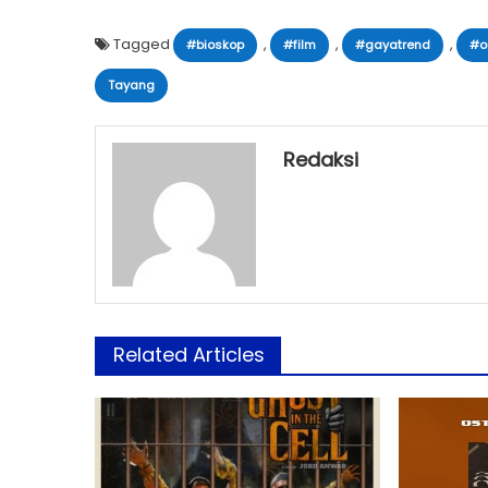
Tagged
,
,
,
#bioskop
#film
#gayatrend
#o
Tayang
Redaksi
Related Articles