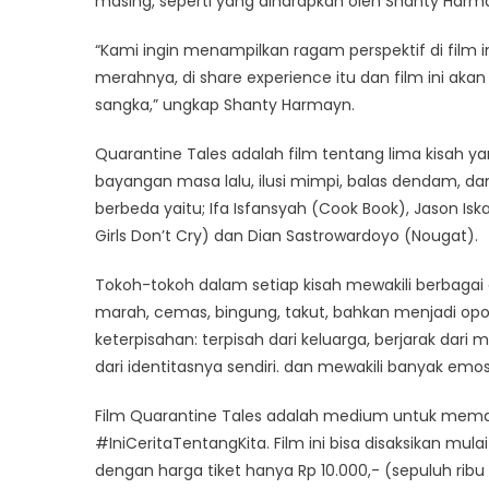
masing, seperti yang diharapkan oleh Shanty Harm
“Kami ingin menampilkan ragam perspektif di film i
merahnya, di share experience itu dan film ini akan 
sangka,” ungkap Shanty Harmayn.
Quarantine Tales adalah film tentang lima kisah 
bayangan masa lalu, ilusi mimpi, balas dendam, dan 
berbeda yaitu; Ifa Isfansyah (Cook Book), Jason Isk
Girls Don’t Cry) dan Dian Sastrowardoyo (Nougat).
Tokoh-tokoh dalam setiap kisah mewakili berbaga
marah, cemas, bingung, takut, bahkan menjadi opo
keterpisahan: terpisah dari keluarga, berjarak dar
dari identitasnya sendiri. dan mewakili banyak emos
Film Quarantine Tales adalah medium untuk memah
#IniCeritaTentangKita. Film ini bisa disaksikan mul
dengan harga tiket hanya Rp 10.000,- (sepuluh ribu