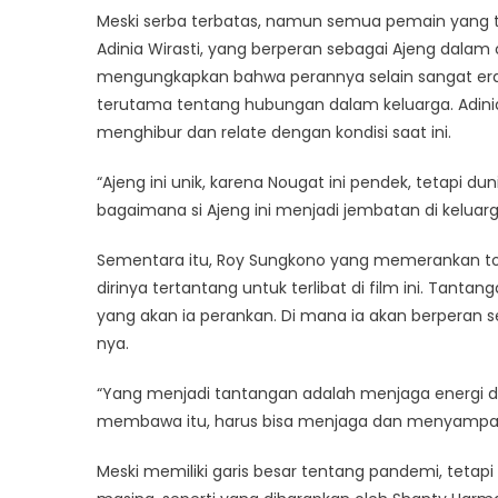
Meski serba terbatas, namun semua pemain yang t
Adinia Wirasti, yang berperan sebagai Ajeng dalam 
mengungkapkan bahwa perannya selain sangat erat
terutama tentang hubungan dalam keluarga. Adinia 
menghibur dan relate dengan kondisi saat ini.
“Ajeng ini unik, karena Nougat ini pendek, tetapi duni
bagaimana si Ajeng ini menjadi jembatan di keluarga
Sementara itu, Roy Sungkono yang memerankan tok
dirinya tertantang untuk terlibat di film ini. Tanta
yang akan ia perankan. Di mana ia akan berperan 
nya.
“Yang menjadi tantangan adalah menjaga energi di fi
membawa itu, harus bisa menjaga dan menyampaik
Meski memiliki garis besar tentang pandemi, tetapi