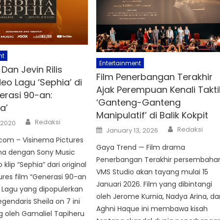
nt
Entertainment
Dan Jevin Rilis
Film Penerbangan Terakhir
eo Lagu ‘Sephia’ di
Ajak Perempuan Kenali Takti
erasi 90-an:
‘Ganteng-Ganteng
a’
Manipulatif’ di Balik Kokpit
Author
Redaksi
 2020
Author
Posted
Redaksi
January 13, 2026
on
com – Visinema Pictures
Gaya Trend — Film drama
ma dengan Sony Music
Penerbangan Terakhir persembaha
 klip “Sephia” dari original
VMS Studio akan tayang mulai 15
ures film “Generasi 90-an
Januari 2026. Film yang dibintangi
. Lagu yang dipopulerkan
oleh Jerome Kurnia, Nadya Arina, da
gendaris Sheila on 7 ini
Aghni Haque ini membawa kisah
ng oleh Gamaliel Tapiheru