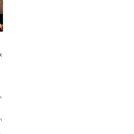
k
n
n