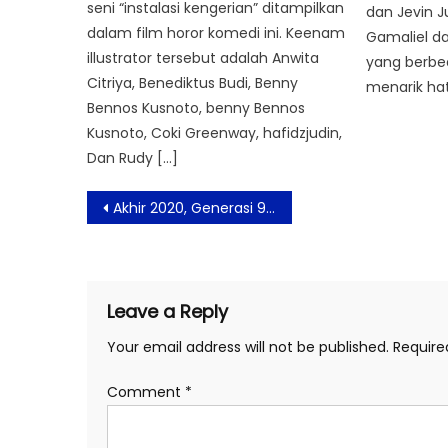
seni “instalasi kengerian” ditampilkan
dan Jevin J
dalam film horor komedi ini. Keenam
Gamaliel d
illustrator tersebut adalah Anwita
yang berbed
Citriya, Benediktus Budi, Benny
menarik hat
Bennos Kusnoto, benny Bennos
Kusnoto, Coki Greenway, hafidzjudin,
Dan Rudy […]
Post
Akhir 2020, Generasi 90-an: Melankolia Tayang di Bioskop
navigation
Leave a Reply
Your email address will not be published.
Require
Comment
*