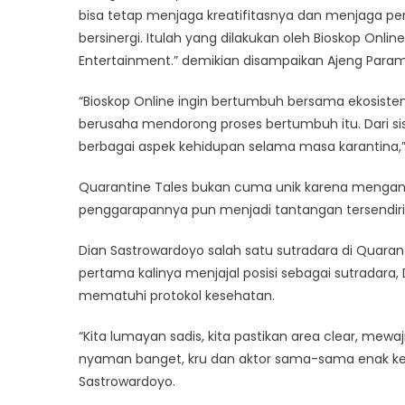
bisa tetap menjaga kreatifitasnya dan menjaga p
bersinergi. Itulah yang dilakukan oleh Bioskop Onl
Entertainment.” demikian disampaikan Ajeng Parame
“Bioskop Online ingin bertumbuh bersama ekosistem 
berusaha mendorong proses bertumbuh itu. Dari sisi 
berbagai aspek kehidupan selama masa karantina,” 
Quarantine Tales bukan cuma unik karena mengang
penggarapannya pun menjadi tantangan tersendiri k
Dian Sastrowardoyo salah satu sutradara di Quara
pertama kalinya menjajal posisi sebagai sutradara
mematuhi protokol kesehatan.
“Kita lumayan sadis, kita pastikan area clear, mewa
nyaman banget, kru dan aktor sama-sama enak kerj
Sastrowardoyo.