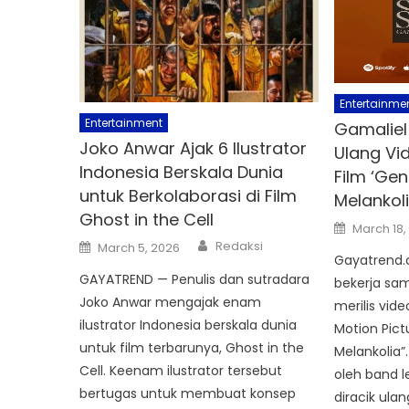
Entertainme
Entertainment
Gamaliel 
Joko Anwar Ajak 6 Ilustrator
Ulang Vid
Indonesia Berskala Dunia
Film ‘Gen
untuk Berkolaborasi di Film
Melankoli
Ghost in the Cell
Posted
March 18,
on
Author
Posted
Redaksi
March 5, 2026
on
Gayatrend.
GAYATREND — Penulis dan sutradara
bekerja sa
Joko Anwar mengajak enam
merilis video
ilustrator Indonesia berskala dunia
Motion Pict
untuk film terbarunya, Ghost in the
Melankolia”
Cell. Keenam ilustrator tersebut
oleh band le
bertugas untuk membuat konsep
diracik ula