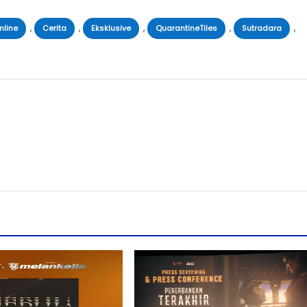
,
,
,
,
,
nline
Cerita
Eksklusive
QuarantineTiles
Sutradara