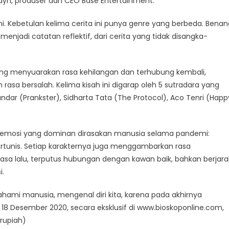
ayn, produser dan CEO Base Entertainment.
ni. Kebetulan kelima cerita ini punya genre yang berbeda. Benan
menjadi catatan reflektif, dari cerita yang tidak disangka-
yang menyuarakan rasa kehilangan dan terhubung kembali,
rasa bersalah. Kelima kisah ini digarap oleh 5 sutradara yang
andar (Prankster), Sidharta Tata (The Protocol), Aco Tenri (Happ
i emosi yang dominan dirasakan manusia selama pandemi:
rtunis. Setiap karakternya juga menggambarkan rasa
i masa lalu, terputus hubungan dengan kawan baik, bahkan berjara
i.
ami manusia, mengenal diri kita, karena pada akhirnya
ai 18 Desember 2020, secara eksklusif di www.bioskoponline.com,
 rupiah)