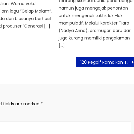
tentang skandal dunia penerbangan
ulian. Warna vokal
namun juga mengajak penonton
alam lagu “Gelap Malam”,
untuk mengenali taktik laki-laki
a dari biasanya berhasil
manipulatif. Melalui karakter Tiara
i produser “Generasi […]
(Nadya Arina), pramugari baru dan
juga kurang memiliki pengalaman
[…]
120 Pegolf Ramaikan Turnamen Golf Swiss-Belresort Dago Heritage
d fields are marked
*