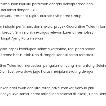
ertumbuhan industri perfilman dengan bekerja sama dan
ine bersama dengan BASE
swari, President Digital Business Visinema Group.
industri perfilman, dan melalui proyek Quarantine Tales ini ka
kreatif, film ini unik sekaligus relevan karena memotret
lanjut Ajeng Parameswari.
kat aspek kehidupan selama karantina, tapi pada proses
arena harus dilakukan di tengah kondisi serba terbatas.
ntine Tales ikut merasakan pengalaman yang menantang. Selain
, Dian Sastrowardoyo juga harus menjalani syuting dengan
jibkan hasil swab dan kita tetap pakai masker. Semua jadi
anya. Ayo sama-sama saling jaga selama di lokasi.”, ucap Dian