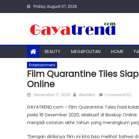
Skip
Friday, August 07, 2026
to
content
BEAUTY
MEGAPOLITAN
HOME
F
Entertainment
Film Quarantine Tiles Sia
Online
Posted
Author
December 17, 2020
Redaksi
Comment(0)
on
GAYATREND.com – Film Quarantine Tales hasil kola
pada 18 Desember 2020, eksklusif di Bioskop Online
menjadi catatan akhir tahun yang merangkum perja
“Dengan dirilisnya film ini kita bisa melihat bahwa 