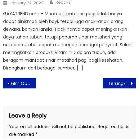
Author
Posted
Redaksi
January 22, 2023
on
GAYATREND.com – Manfaat matahari pagi tidak hanya
dapat dinikmati oleh bayi, tetapi juga anak-anak, orang
dewasa, bahkan lansia. Tidak hanya dapat meningkatkan
daya tahan tubuh, tetapi paparan sinar matahari yang
cukup diketahui dapat mencegah berbagai penyakit. Selain
meningkatkan produksi vitamin D dalam tubuh, ada
beragam manfaat sinar matahari pagi bagi kesehatan.
Dirangkum dari berbagai sumber, […]
Post
Film Quarantine Tiles Siap Tayang Eksklusive di Bioskop Online
Terungkap, 8 Penyebab Koneksi WiFi Rumah Jadi Lambat
navigation
Leave a Reply
Your email address will not be published.
Required fields
are marked
*