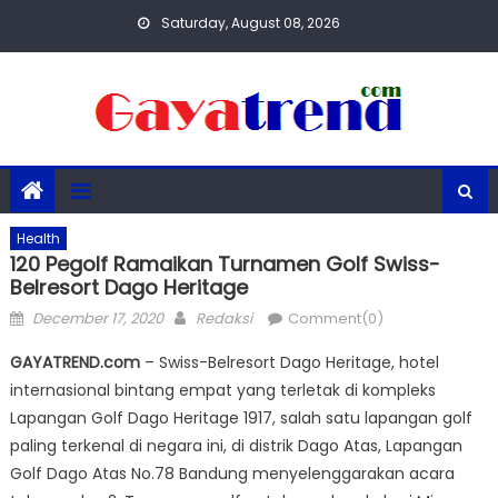
Skip
Saturday, August 08, 2026
to
content
Health
120 Pegolf Ramaikan Turnamen Golf Swiss-
Belresort Dago Heritage
Posted
Author
December 17, 2020
Redaksi
Comment(0)
on
GAYATREND.com
– Swiss-Belresort Dago Heritage, hotel
internasional bintang empat yang terletak di kompleks
Lapangan Golf Dago Heritage 1917, salah satu lapangan golf
paling terkenal di negara ini, di distrik Dago Atas, Lapangan
Golf Dago Atas No.78 Bandung menyelenggarakan acara