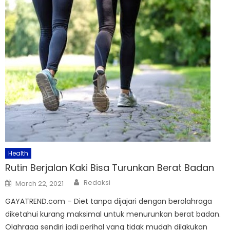
Health
Rutin Berjalan Kaki Bisa Turunkan Berat Badan
Author
Posted
Redaksi
March 22, 2021
on
GAYATREND.com – Diet tanpa dijajari dengan berolahraga
diketahui kurang maksimal untuk menurunkan berat badan.
Olahraga sendiri jadi perihal yang tidak mudah dilakukan