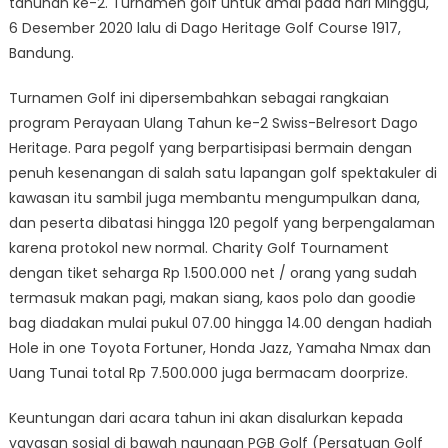
tahunan ke-2. Turnamen golf untuk amal pada hari Minggu,
6 Desember 2020 lalu di Dago Heritage Golf Course 1917,
Bandung.
Turnamen Golf ini dipersembahkan sebagai rangkaian
program Perayaan Ulang Tahun ke-2 Swiss-Belresort Dago
Heritage. Para pegolf yang berpartisipasi bermain dengan
penuh kesenangan di salah satu lapangan golf spektakuler di
kawasan itu sambil juga membantu mengumpulkan dana,
dan peserta dibatasi hingga 120 pegolf yang berpengalaman
karena protokol new normal. Charity Golf Tournament
dengan tiket seharga Rp 1.500.000 net / orang yang sudah
termasuk makan pagi, makan siang, kaos polo dan goodie
bag diadakan mulai pukul 07.00 hingga 14.00 dengan hadiah
Hole in one Toyota Fortuner, Honda Jazz, Yamaha Nmax dan
Uang Tunai total Rp 7.500.000 juga bermacam doorprize.
Keuntungan dari acara tahun ini akan disalurkan kepada
yayasan sosial di bawah naungan PGB Golf (Persatuan Golf