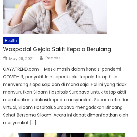
Health
Waspadai Gejala Sakit Kepala Berulang
Author
Posted
Redaksi
May 26, 2021
on
GAYATREND.com – Meski masih dalam kondisi pandemi
COVID-19, penyakit lain seperti sakit kepala tetap bisa
menyerang siapa saja dan di mana saja. Hal ini yang tidak
menyurutkan Siloam Hospitals Surabaya untuk tetap aktif
memberikan edukasi kepada masyarakat. Secara rutin dan
virtual, Siloam Hospitals Surabaya mengadakan Bincang
Sehat Bersama Siloam. Acara ini dapat dimanfaatkan oleh
masyarakat […]