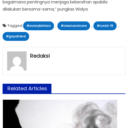
bagaimana pentingnya menjaga kebersihan apabila
dilakukan bersama-sama,” pungkas Widya.
Tagged
,
,
,
#aviarybintaro
#cleanandcare
#covid-19
#gayatrend
Redaksi
Related Articles