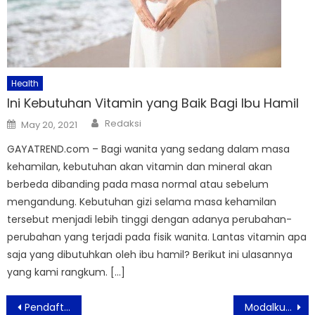
Health
Ini Kebutuhan Vitamin yang Baik Bagi Ibu Hamil
Author
Posted
Redaksi
May 20, 2021
on
GAYATREND.com – Bagi wanita yang sedang dalam masa
kehamilan, kebutuhan akan vitamin dan mineral akan
berbeda dibanding pada masa normal atau sebelum
mengandung. Kebutuhan gizi selama masa kehamilan
tersebut menjadi lebih tinggi dengan adanya perubahan-
perubahan yang terjadi pada fisik wanita. Lantas vitamin apa
saja yang dibutuhkan oleh ibu hamil? Berikut ini ulasannya
yang kami rangkum. […]
Post
Pendaftaran Kartu Prakerja Tahap Pertama Resmi Di Buka Pemerintah
Modalku dan BPJS Kesehatan Kolaborasi untuk Lancarkan Arus Kas Fasilitas Kesehatan