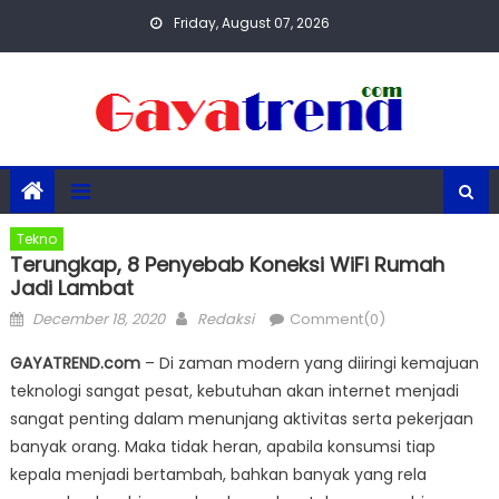
Skip
Friday, August 07, 2026
to
content
Tekno
Terungkap, 8 Penyebab Koneksi WiFi Rumah
Jadi Lambat
Posted
Author
December 18, 2020
Redaksi
Comment(0)
on
GAYATREND.com
– Di zaman modern yang diiringi kemajuan
teknologi sangat pesat, kebutuhan akan internet menjadi
sangat penting dalam menunjang aktivitas serta pekerjaan
banyak orang. Maka tidak heran, apabila konsumsi tiap
kepala menjadi bertambah, bahkan banyak yang rela