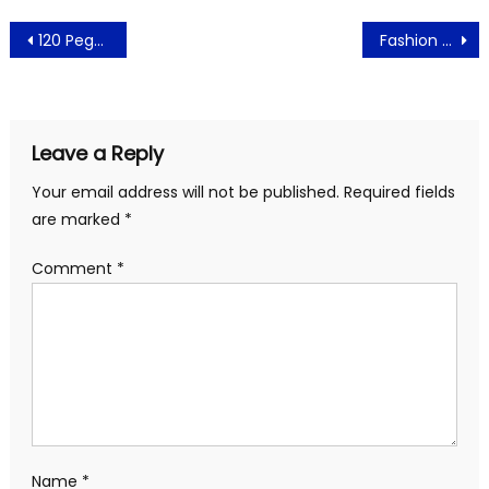
Post
120 Pegolf Ramaikan Turnamen Golf Swiss-Belresort Dago Heritage
Fashion Designer Wignyo Rahadi 20 Tahun Berkarya Kreasi Kain Tenun
navigation
Leave a Reply
Your email address will not be published.
Required fields
are marked
*
Comment
*
Name
*