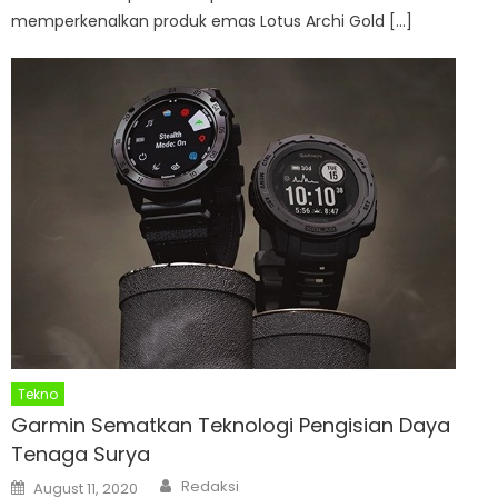
memperkenalkan produk emas Lotus Archi Gold […]
Tekno
Garmin Sematkan Teknologi Pengisian Daya
Tenaga Surya
Author
Posted
Redaksi
August 11, 2020
on