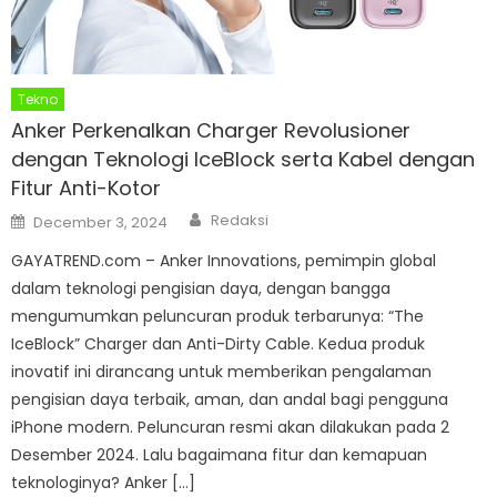
Tekno
Anker Perkenalkan Charger Revolusioner
dengan Teknologi IceBlock serta Kabel dengan
Fitur Anti-Kotor
Author
Posted
Redaksi
December 3, 2024
on
GAYATREND.com – Anker Innovations, pemimpin global
dalam teknologi pengisian daya, dengan bangga
mengumumkan peluncuran produk terbarunya: “The
IceBlock” Charger dan Anti-Dirty Cable. Kedua produk
inovatif ini dirancang untuk memberikan pengalaman
pengisian daya terbaik, aman, dan andal bagi pengguna
iPhone modern. Peluncuran resmi akan dilakukan pada 2
Desember 2024. Lalu bagaimana fitur dan kemapuan
teknologinya? Anker […]