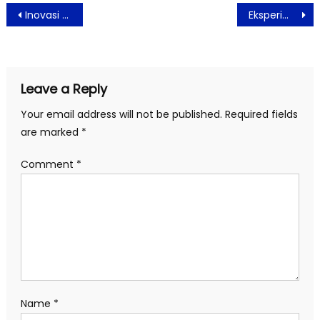
Post
Inovasi Rimbalife Untuk Anak Muda Mulai Gaya Hidup Sehat
Eksperimen Laboratorium Temukan Nanoplastik Ganggu Proses Sel Manusia
navigation
Leave a Reply
Your email address will not be published.
Required fields
are marked
*
Comment
*
Name
*