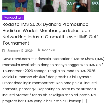
Megapolitan
Road to IIMS 2026: Dyandra Promosindo
Hadirkan Wadah Membangun Relasi dan
Networking Industri Otomotif Lewat IIMS Golf
Tournament
Author
Posted
Redaksi
January 16, 2026
on
GayaTrend.com — Indonesia International Motor Show (IIMS)
membuka awal tahun dengan menyelenggarakan IIMS Golf
Tournament 2026 sebagai rangkaian Road to IIMS 2026.
Melalui turnamen eksklusif dan prestisius ini, Dyandra
Promosindo ingin mempertemukan para pelaku industri
otomotif, pemangku kepentingan, serta mitra strategis
industri otomotif tanah air, sekaligus menjadi pembuka
program baru IIMS yang dibalut melalui konsep […]