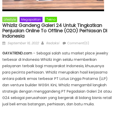
Lifestyle
Megapolitan
Tekno
Whizliz Gandeng Galeri 24 Untuk Tingkatkan
Penjualan Online To Offline (O2O) Perhiasan Di
Indonesia
Posted
Author
September 16, 2022
Redaksi
Comment(0)
on
GAYATREND.com
– Sebagai salah satu market place jewelry
terbesar di Indonesia Whizliz ingin selalu memberikan
pelayanan terbaik bagi masyarakat Indonesia, khususnya
para pecinta perhiasan. Whizliz merupakan hasil kerjasama
antara pabrik emas terbesar PT Lotus Lingga Pratama (LLP)
dan venture builder WGSH. Kini, Whizliz mengambil langkah
strategis dengan menggandeng PT Pegadaian Galeri 24 atau
G24 sebagai perusahaan yang bergerak di bidang bisnis retail
jual beli emas batangan, perhiasan, dan batu mulia.