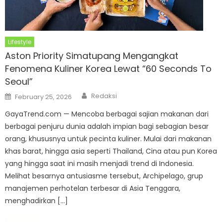
Lifestyle
Aston Priority Simatupang Mengangkat
Fenomena Kuliner Korea Lewat “60 Seconds To
Seoul”
Author
Posted
Redaksi
February 25, 2026
on
GayaTrend.com — Mencoba berbagai sajian makanan dari
berbagai penjuru dunia adalah impian bagi sebagian besar
orang, khususnya untuk pecinta kuliner. Mulai dari makanan
khas barat, hingga asia seperti Thailand, Cina atau pun Korea
yang hingga saat ini masih menjadi trend di Indonesia.
Melihat besarnya antusiasme tersebut, Archipelago, grup
manajemen perhotelan terbesar di Asia Tenggara,
menghadirkan […]