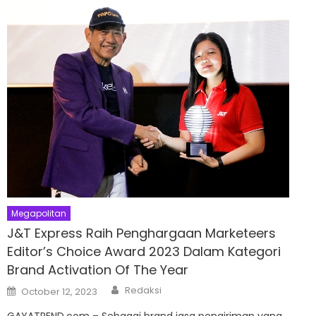
Megapolitan
J&T Express Raih Penghargaan Marketeers
Editor’s Choice Award 2023 Dalam Kategori
Brand Activation Of The Year
Author
Posted
Redaksi
October 12, 2023
on