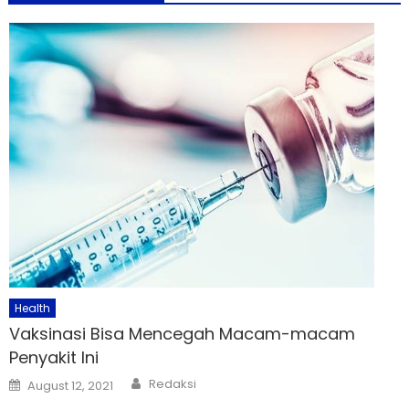
Health
Vaksinasi Bisa Mencegah Macam-macam
Penyakit Ini
Author
Posted
Redaksi
August 12, 2021
on