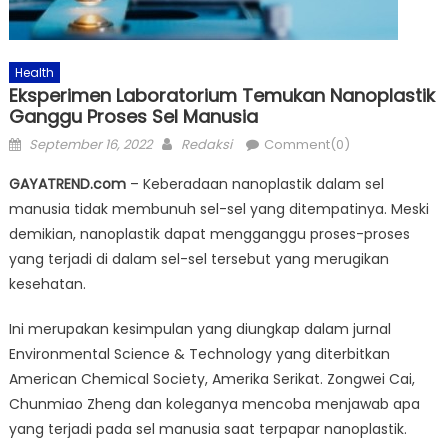
Health
Eksperimen Laboratorium Temukan Nanoplastik
Ganggu Proses Sel Manusia
Posted
Author
September 16, 2022
Redaksi
Comment(0)
on
GAYATREND.com
– Keberadaan nanoplastik dalam sel
manusia tidak membunuh sel-sel yang ditempatinya. Meski
demikian, nanoplastik dapat mengganggu proses-proses
yang terjadi di dalam sel-sel tersebut yang merugikan
kesehatan.
Ini merupakan kesimpulan yang diungkap dalam jurnal
Environmental Science & Technology yang diterbitkan
American Chemical Society, Amerika Serikat. Zongwei Cai,
Chunmiao Zheng dan koleganya mencoba menjawab apa
yang terjadi pada sel manusia saat terpapar nanoplastik.