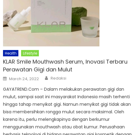
Health
Lifestyle
KLAR Smile Mouthwash Serum, Inovasi Terbaru
Perawatan Gigi dan Mulut
Author
Posted
Redaksi
March 24, 2022
on
GAYATREND.Com – Dalam melakukan perawatan gigi dan
mulut, sampai saat ini masyarakat Indonesia masih terhenti
hingga tahap menyikat gigi. Namun menyikat gigi tidak akan
bisa membersihkan rongga mulut secara maksimal. Oleh
karena itu, perlu melengkapinya dengan berkumur
menggunakan mouthwash atau obat kumur. Perusahaan
berbasis teknologi di bidang perawatan gigi kosmetik dengan