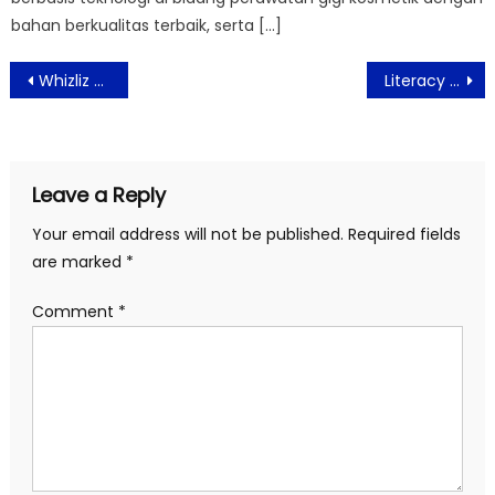
bahan berkualitas terbaik, serta […]
Post
Whizliz Gandeng Galeri 24 Untuk Tingkatkan Penjualan Online to Offline (O2O) Perhiasan di Indonesia
Literacy Festival 2022, Tingkatkan Minat Baca Generasi Muda
navigation
Leave a Reply
Your email address will not be published.
Required fields
are marked
*
Comment
*