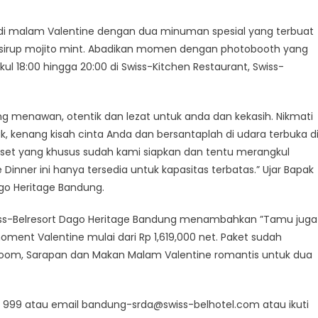
di malam Valentine dengan dua minuman spesial yang terbuat
 dan sirup mojito mint. Abadikan momen dengan photobooth yang
ukul 18:00 hingga 20:00 di Swiss-Kitchen Restaurant, Swiss-
 menawan, otentik dan lezat untuk anda dan kekasih. Nikmati
 kenang kisah cinta Anda dan bersantaplah di udara terbuka d
t yang khusus sudah kami siapkan dan tentu merangkul
 Dinner ini hanya tersedia untuk kapasitas terbatas.” Ujar Bapak
go Heritage Bandung.
 Swiss-Belresort Dago Heritage Bandung menambahkan ”Tamu juga
nt Valentine mulai dari Rp 1,619,000 net. Paket sudah
oom, Sarapan dan Makan Malam Valentine romantis untuk dua
5 999 atau email bandung-srda@swiss-belhotel.com atau ikuti