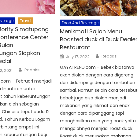
everage
Travel
Food And Beverage
iority Simatupang
Menikmati Sajian Menu
Conference Center
Roasted duck di Duck Deale
Bulan
Restaurant
ungan Siapkan
Author
Posted
Redaksi
July 17, 2022
on
ecial
GAYATREND.com – Bebek biasanya
Author
Redaksi
2, 2021
akan diolah dengan cara digoreng
com – Februari menjadi
dan didampingi dengan tambahan
dinantikan untuk
sambal. Namun selain cara tersebu
 tahun keberuntungan
bebek juga bisa diolah menjadi
kan oleh sebagian
makanan yang nikmat dan enak
 Chinese tepat pada 12
dengan cara dipanggang tapi
21. Tahun Kerbau Logam
menghasilkan rasa yang enak yaitu
erbintang empat ini
mengolahnya menjadi roast duck.
 keburuntungan bagi
Roast duck merupakan makanan