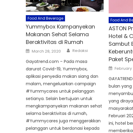
Food And Beverage
Food And B
Yummybox Kampanyekan
ASTON Pr
Makanan Sehat Selama
Hotel & 
Beraktivitas di Rumah
Sambut 
Author
Posted
Redaksi
Keberunt
March 28, 2020
on
Paket Sp
Gayatrend.com – Pada masa
Posted
February 
darurat Covid-19, Yummybox,
on
aplikasi penyedia makan siang dan
GAYATREND.
malam, mengeluarkan campaign
bulan yang 
#Yummycares untuk pelanggan
menyambut
setianya. Selain bertujuan untuk
yang diraya
mengkampanyekan makanan sehat
masyarakat
selama beraktivitas di rumah,
Februari 20
#Yummycares juga menggerakkan
ini, hotel b
pelanggan untuk berdonasi kepada
memberikan