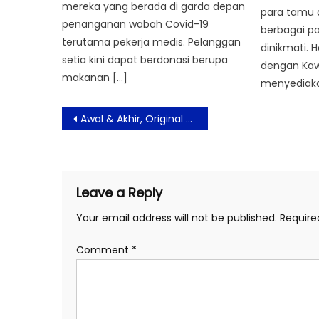
mereka yang berada di garda depan
para tamu
penanganan wabah Covid-19
berbagai p
terutama pekerja medis. Pelanggan
dinikmati. 
setia kini dapat berdonasi berupa
dengan Kawa
makanan […]
menyediaka
Post
Awal & Akhir, Original Series Pertama dari Bioskop Online
navigation
Leave a Reply
Your email address will not be published.
Require
Comment
*