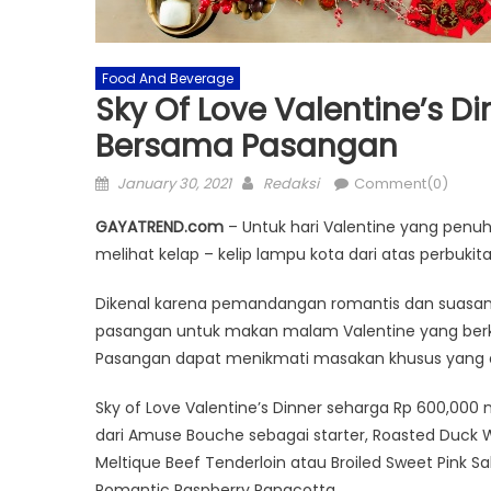
Food And Beverage
Sky Of Love Valentine’s 
Bersama Pasangan
Posted
Author
January 30, 2021
Redaksi
Comment(0)
on
GAYATREND.com
– Untuk hari Valentine yang penu
melihat kelap – kelip lampu kota dari atas perbukit
Dikenal karena pemandangan romantis dan suasa
pasangan untuk makan malam Valentine yang berke
Pasangan dapat menikmati masakan khusus yang dik
Sky of Love Valentine’s Dinner seharga Rp 600,000 
dari Amuse Bouche sebagai starter, Roasted Duck Wr
Meltique Beef Tenderloin atau Broiled Sweet Pin
Romantic Raspberry Panacotta.