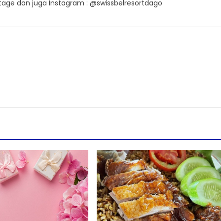
itage dan juga Instagram : @swissbelresortdago