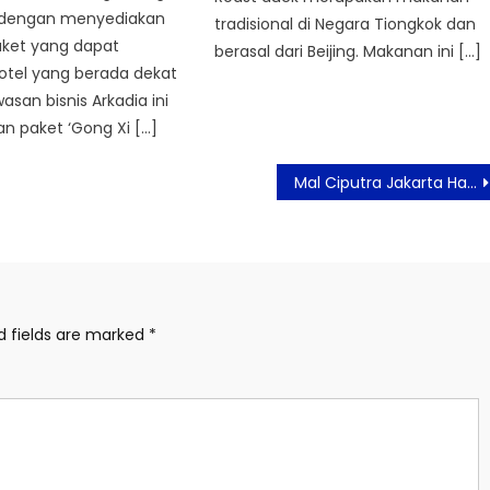
 dengan menyediakan
tradisional di Negara Tiongkok dan
aket yang dapat
berasal dari Beijing. Makanan ini […]
Hotel yang berada dekat
san bisnis Arkadia ini
n paket ‘Gong Xi […]
Mal Ciputra Jakarta Hadirkan Wayang Potehi Virtual Dan Suguhan Khas Perayaan Imlek
d fields are marked
*