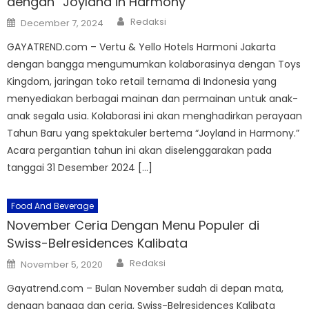
dengan “Joyland in Harmony”
Author
Posted
Redaksi
December 7, 2024
on
GAYATREND.com – Vertu & Yello Hotels Harmoni Jakarta
dengan bangga mengumumkan kolaborasinya dengan Toys
Kingdom, jaringan toko retail ternama di Indonesia yang
menyediakan berbagai mainan dan permainan untuk anak-
anak segala usia. Kolaborasi ini akan menghadirkan perayaan
Tahun Baru yang spektakuler bertema “Joyland in Harmony.”
Acara pergantian tahun ini akan diselenggarakan pada
tanggai 31 Desember 2024 […]
Food And Beverage
November Ceria Dengan Menu Populer di
Swiss-Belresidences Kalibata
Author
Posted
Redaksi
November 5, 2020
on
Gayatrend.com – Bulan November sudah di depan mata,
dengan bangga dan ceria, Swiss-Belresidences Kalibata