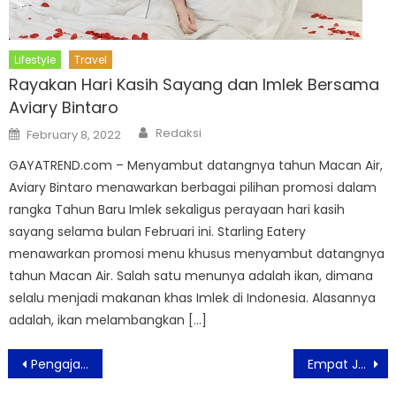
Lifestyle
Travel
Rayakan Hari Kasih Sayang dan Imlek Bersama
Aviary Bintaro
Author
Posted
Redaksi
February 8, 2022
on
GAYATREND.com – Menyambut datangnya tahun Macan Air,
Aviary Bintaro menawarkan berbagai pilihan promosi dalam
rangka Tahun Baru Imlek sekaligus perayaan hari kasih
sayang selama bulan Februari ini. Starling Eatery
menawarkan promosi menu khusus menyambut datangnya
tahun Macan Air. Salah satu menunya adalah ikan, dimana
selalu menjadi makanan khas Imlek di Indonesia. Alasannya
adalah, ikan melambangkan […]
Post
Pengajar PAUD Anak Kebutuhan Khusus Masih Sangat Minim
Empat Jenis Masalah Kulit Yang Terkait Covid-19
navigation