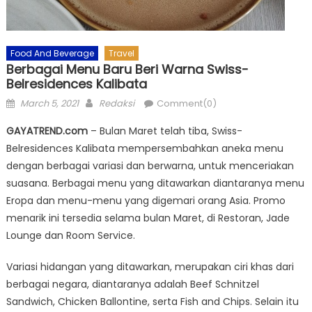
Food And Beverage
Travel
Berbagai Menu Baru Beri Warna Swiss-
Belresidences Kalibata
Posted
Author
March 5, 2021
Redaksi
Comment(0)
on
GAYATREND.com
– Bulan Maret telah tiba, Swiss-
Belresidences Kalibata mempersembahkan aneka menu
dengan berbagai variasi dan berwarna, untuk menceriakan
suasana. Berbagai menu yang ditawarkan diantaranya menu
Eropa dan menu-menu yang digemari orang Asia. Promo
menarik ini tersedia selama bulan Maret, di Restoran, Jade
Lounge dan Room Service.
Variasi hidangan yang ditawarkan, merupakan ciri khas dari
berbagai negara, diantaranya adalah Beef Schnitzel
Sandwich, Chicken Ballontine, serta Fish and Chips. Selain itu