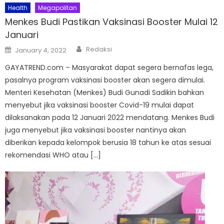
Health
Megapolitan
Menkes Budi Pastikan Vaksinasi Booster Mulai 12
Januari
Author
Posted
Redaksi
January 4, 2022
on
GAYATREND.com – Masyarakat dapat segera bernafas lega,
pasalnya program vaksinasi booster akan segera dimulai.
Menteri Kesehatan (Menkes) Budi Gunadi Sadikin bahkan
menyebut jika vaksinasi booster Covid-19 mulai dapat
dilaksanakan pada 12 Januari 2022 mendatang. Menkes Budi
juga menyebut jika vaksinasi booster nantinya akan
diberikan kepada kelompok berusia 18 tahun ke atas sesuai
rekomendasi WHO atau […]