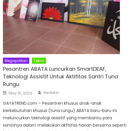
Megapolitan
Tekno
Pesantren ABATA Luncurkan SmartDEAF,
Teknologi Assistif Untuk Aktifitas Santri Tuna
Rungu
Author
Posted
Redaksi
May 15, 2023
on
GAYATREND.com – Pesantren khusus anak-anak
berkebutuhan khusus (tuna rungu) ABATA baru-baru ini
meluncurkan teknologi assistif yang membantu para
santrinya dalam melakukan akfitifas harian bersama seperti