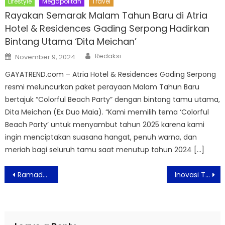
Lifestyle
Megapolitan
Travel
Rayakan Semarak Malam Tahun Baru di Atria
Hotel & Residences Gading Serpong Hadirkan
Bintang Utama ‘Dita Meichan’
Author
Posted
Redaksi
November 9, 2024
on
GAYATREND.com – Atria Hotel & Residences Gading Serpong
resmi meluncurkan paket perayaan Malam Tahun Baru
bertajuk “Colorful Beach Party” dengan bintang tamu utama,
Dita Meichan (Ex Duo Maia). “Kami memilih tema ‘Colorful
Beach Party’ untuk menyambut tahun 2025 karena kami
ingin menciptakan suasana hangat, penuh warna, dan
meriah bagi seluruh tamu saat menutup tahun 2024 […]
Post
Ramadan Farewell di Swiss-Belresidences Rasuna Epicentrum
Inovasi Terbaru Samsung Neo QLED 8K Berikan Pengalaman Makin WOW
navigation