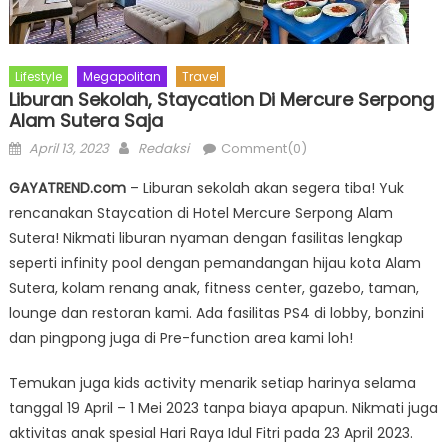
Lifestyle
Megapolitan
Travel
Liburan Sekolah, Staycation Di Mercure Serpong
Alam Sutera Saja
Posted
Author
April 13, 2023
Redaksi
Comment(0)
on
GAYATREND.com
– Liburan sekolah akan segera tiba! Yuk
rencanakan Staycation di Hotel Mercure Serpong Alam
Sutera! Nikmati liburan nyaman dengan fasilitas lengkap
seperti infinity pool dengan pemandangan hijau kota Alam
Sutera, kolam renang anak, fitness center, gazebo, taman,
lounge dan restoran kami. Ada fasilitas PS4 di lobby, bonzini
dan pingpong juga di Pre-function area kami loh!
Temukan juga kids activity menarik setiap harinya selama
tanggal 19 April – 1 Mei 2023 tanpa biaya apapun. Nikmati juga
aktivitas anak spesial Hari Raya Idul Fitri pada 23 April 2023.