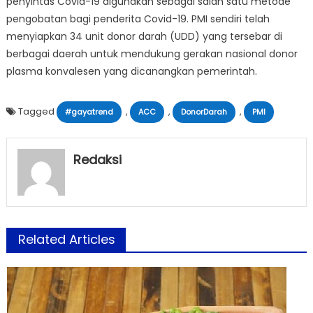
penyintas Covid-19 digunakan sebagai salah satu metode
pengobatan bagi penderita Covid-19. PMI sendiri telah
menyiapkan 34 unit donor darah (UDD) yang tersebar di
berbagai daerah untuk mendukung gerakan nasional donor
plasma konvalesen yang dicanangkan pemerintah.
Tagged
,
,
,
#gayatrend
ACC
DonorDarah
PMI
Redaksi
Related Articles