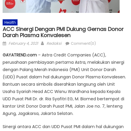
Health
ACC Sinergi Dengan PMI Dukung Gernas Donor
Darah Plasma Konvalesen
Posted
Author
February 4, 2021
Redaksi
Comment(0)
on
GAYATREND.com
– Astra Credit Companies (ACC),
perusahaan pembiayaan pertama Astra, melakukan sinergi
dengan Palang Merah Indonesia (PMI) Unit Donor Darah
(UDD) Pusat dalam hal dukungan Donor Plasma Konvalesen.
Bantuan secara simbolis diserahkan langsung oleh Unit
Usaha Syariah Head ACC Wisnu Wardhana kepada Kepala
UDD Pusat PMI Dr. dr. Ria Syafitri EG, M. Biomed bertempat di
kantor Unit Donor Darah Pusat PMI, Jalan Joe no. 7, lenteng
Agung, Jagakarsa, Jakarta Selatan.
Sinergi antara ACC dan UDD Pusat PMI dalam hal dukungan