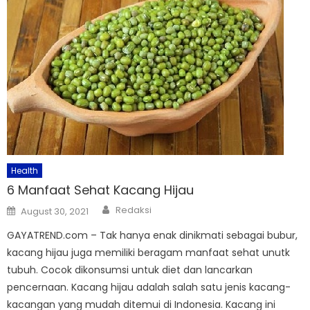
Health
6 Manfaat Sehat Kacang Hijau
Author
Posted
Redaksi
August 30, 2021
on
GAYATREND.com – Tak hanya enak dinikmati sebagai bubur,
kacang hijau juga memiliki beragam manfaat sehat unutk
tubuh. Cocok dikonsumsi untuk diet dan lancarkan
pencernaan. Kacang hijau adalah salah satu jenis kacang-
kacangan yang mudah ditemui di Indonesia. Kacang ini