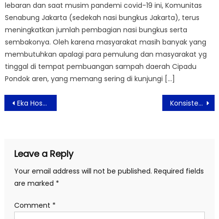
lebaran dan saat musim pandemi covid-19 ini, Komunitas
Senabung Jakarta (sedekah nasi bungkus Jakarta), terus
meningkatkan jumlah pembagian nasi bungkus serta
sembakonya. Oleh karena masyarakat masih banyak yang
membutuhkan apalagi para pemulung dan masyarakat yg
tinggal di tempat pembuangan sampah daerah Cipadu
Pondok aren, yang memang sering di kunjungi […]
Post
Eka Hospital Sediakan Paket MCU Spesial Tahun Baru Imlek Sesuai Usia
Konsistensi Terapkan Standar Protokol Kesehatan, Royal Safari Garden Raih CHSE
navigation
Leave a Reply
Your email address will not be published.
Required fields
are marked
*
Comment
*