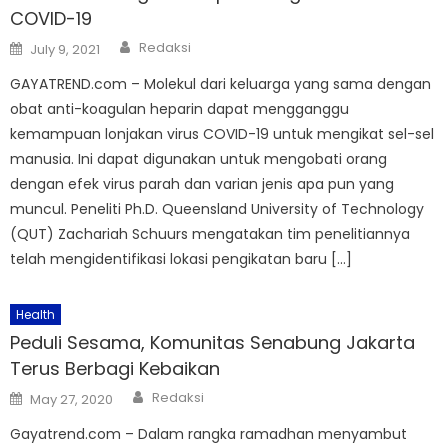
COVID-19
Author
Posted
Redaksi
July 9, 2021
on
GAYATREND.com – Molekul dari keluarga yang sama dengan
obat anti-koagulan heparin dapat mengganggu
kemampuan lonjakan virus COVID-19 untuk mengikat sel-sel
manusia. Ini dapat digunakan untuk mengobati orang
dengan efek virus parah dan varian jenis apa pun yang
muncul. Peneliti Ph.D. Queensland University of Technology
(QUT) Zachariah Schuurs mengatakan tim penelitiannya
telah mengidentifikasi lokasi pengikatan baru […]
Health
Peduli Sesama, Komunitas Senabung Jakarta
Terus Berbagi Kebaikan
Author
Posted
Redaksi
May 27, 2020
on
Gayatrend.com – Dalam rangka ramadhan menyambut