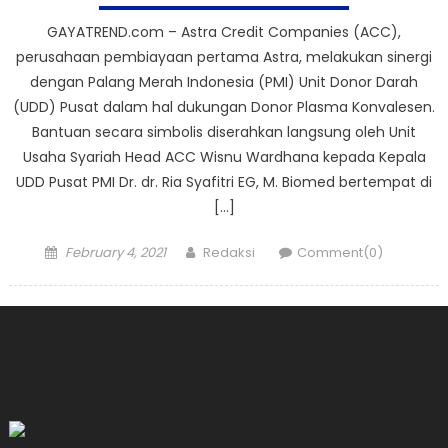
GAYATREND.com – Astra Credit Companies (ACC),
perusahaan pembiayaan pertama Astra, melakukan sinergi
dengan Palang Merah Indonesia (PMI) Unit Donor Darah
(UDD) Pusat dalam hal dukungan Donor Plasma Konvalesen.
Bantuan secara simbolis diserahkan langsung oleh Unit
Usaha Syariah Head ACC Wisnu Wardhana kepada Kepala
UDD Pusat PMI Dr. dr. Ria Syafitri EG, M. Biomed bertempat di
[…]
Posted
Author
February 4, 2021
Redaksi
Comment(0)
on