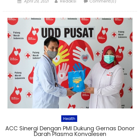
Posted
Author
April 29, 2021
Redaksi
Comment(0)
on
Health
ACC Sinergi Dengan PMI Dukung Gernas Donor
Darah Plasma Konvalesen