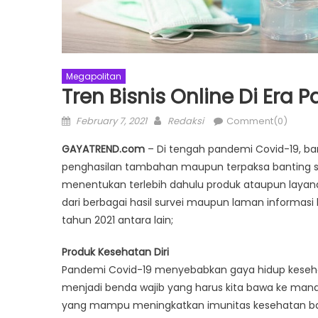
Megapolitan
Tren Bisnis Online Di Era
Posted
Author
February 7, 2021
Redaksi
Comment(0)
on
GAYATREND.com
– Di tengah pandemi Covid-19, 
penghasilan tambahan maupun terpaksa banting seti
menentukan terlebih dahulu produk ataupun layanan
dari berbagai hasil survei maupun laman informasi 
tahun 2021 antara lain;
Produk Kesehatan Diri
Pandemi Covid-19 menyebabkan gaya hidup keseha
menjadi benda wajib yang harus kita bawa ke man
yang mampu meningkatkan imunitas kesehatan bai