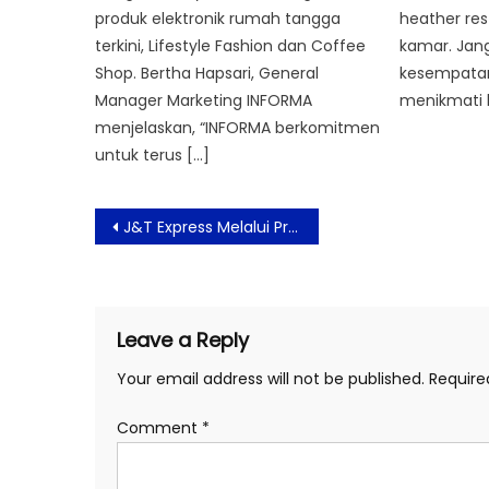
heather re
produk elektronik rumah tangga
kamar. Jan
terkini, Lifestyle Fashion dan Coffee
kesempatan
Shop. Bertha Hapsari, General
menikmati 
Manager Marketing INFORMA
menjelaskan, “INFORMA berkomitmen
untuk terus […]
Post
J&T Express Melalui Program Kemanusiaan Salurkan Bantuan Kepada 3000 lebih Korban Bencana
navigation
Leave a Reply
Your email address will not be published.
Require
Comment
*