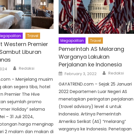
egapolitan
Travel
Megapolitan
Travel
st Western Premier
Pemerintah AS Melarang
 Sambut Liburan
Warganya Lakukan
anas
Perjalanan ke Indonesia
Author
Redaksi
2024
Author
Posted
Redaksi
February 3, 2022
on
.com – Menjelang musim
GAYATREND.com – Sejak 25 Januari
g akan segera tiba, hotel
2022 Departemen Luar Negeri AS
n Premier The Hive
menetapkan peringatan perjalanan
an sejumlah promo
(travel advisory) level 4 untuk
ummer Holiday” selama
Indonesia. Artinya Pemerintah
ei – 31 Juli 2024,
Amerika Serikat (AS) “melarang”
otongan harga menginap
warganya ke Indonesia. Penetapan
ari 2 malam dan makan di