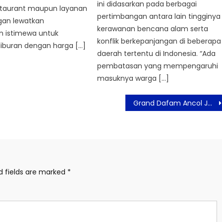
ini didasarkan pada berbagai
staurant maupun layanan
pertimbangan antara lain tingginya
gan lewatkan
kerawanan bencana alam serta
 istimewa untuk
konflik berkepanjangan di beberapa
liburan dengan harga […]
daerah tertentu di Indonesia. “Ada
pembatasan yang mempengaruhi
masuknya warga […]
Grand Dafam Ancol Jakarta Sambut Imlek dan Valentine, Hadirkan Package Menarik
d fields are marked
*