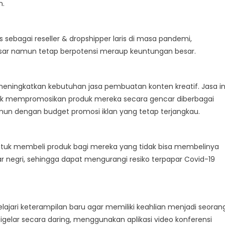
n.
 sebagai reseller & dropshipper laris di masa pandemi,
sar namun tetap berpotensi meraup keuntungan besar.
ningkatkan kebutuhan jasa pembuatan konten kreatif. Jasa in
tuk mempromosikan produk mereka secara gencar diberbagai
un dengan budget promosi iklan yang tetap terjangkau.
ntuk membeli produk bagi mereka yang tidak bisa membelinya
ar negri, sehingga dapat mengurangi resiko terpapar Covid-19
ajari keterampilan baru agar memiliki keahlian menjadi seoran
digelar secara daring, menggunakan aplikasi video konferensi