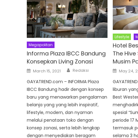
Lifestyle
M
Hotel Be
Megapolitan
The Hive
Informa Plaza IBCC Bandung
Musim P
Konsepkan Living Zonasi
Author
Posted
Posted
Redaksi
May 24, 
March 15, 2021
on
on
GAYATREND
GAYATREND.com – INFORMA Plaza
liburan yan
IBCC Bandung hadir dengan konsep
Best Wester
baru yang menawarkan pengalaman
menghadirk
belanja yang yang lebih inspiratif,
spesial “S
lifestyle, modern, dan nyaman
periode 17 M
melalui penataan toko dengan
termasuk p
konsep zonasi, serta lebih lengkap
selama 3 h
dengan menyediakan beragam