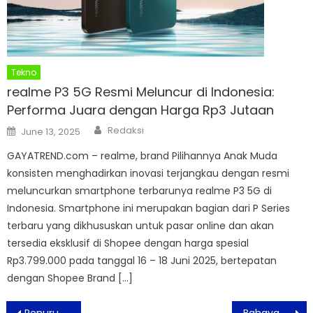
Tekno
realme P3 5G Resmi Meluncur di Indonesia:
Performa Juara dengan Harga Rp3 Jutaan
Author
Posted
Redaksi
June 13, 2025
on
GAYATREND.com – realme, brand Pilihannya Anak Muda
konsisten menghadirkan inovasi terjangkau dengan resmi
meluncurkan smartphone terbarunya realme P3 5G di
Indonesia. Smartphone ini merupakan bagian dari P Series
terbaru yang dikhususkan untuk pasar online dan akan
tersedia eksklusif di Shopee dengan harga spesial
Rp3.799.000 pada tanggal 16 – 18 Juni 2025, bertepatan
dengan Shopee Brand […]
Post