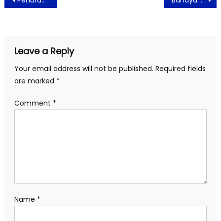
Penurunan Bunga Bank Dinilai Tak Cukup Untuk Pulihkan Ekonomi
Bahaya Dibalik Aplikasi Penghasil Uang Menggunakan Skema Ponzi
navigation
Leave a Reply
Your email address will not be published.
Required fields
are marked
*
Comment
*
Name
*