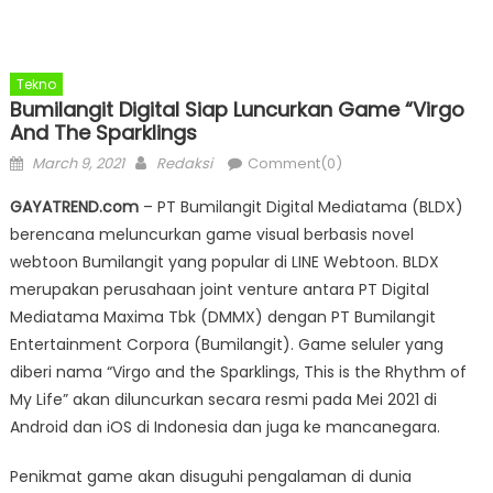
Tekno
Bumilangit Digital Siap Luncurkan Game “Virgo
And The Sparklings
Posted
Author
March 9, 2021
Redaksi
Comment(0)
on
GAYATREND.com
– PT Bumilangit Digital Mediatama (BLDX)
berencana meluncurkan game visual berbasis novel
webtoon Bumilangit yang popular di LINE Webtoon. BLDX
merupakan perusahaan joint venture antara PT Digital
Mediatama Maxima Tbk (DMMX) dengan PT Bumilangit
Entertainment Corpora (Bumilangit). Game seluler yang
diberi nama “Virgo and the Sparklings, This is the Rhythm of
My Life” akan diluncurkan secara resmi pada Mei 2021 di
Android dan iOS di Indonesia dan juga ke mancanegara.
Penikmat game akan disuguhi pengalaman di dunia