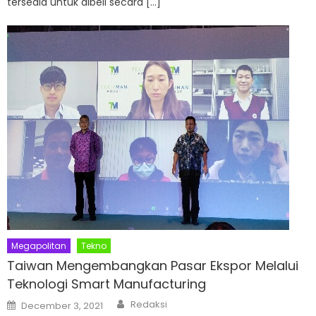
tersedia untuk dibeli secara […]
Megapolitan
Tekno
Taiwan Mengembangkan Pasar Ekspor Melalui
Teknologi Smart Manufacturing
Author
Posted
Redaksi
December 3, 2021
on