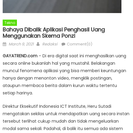
Tekno
Bahaya Dibalik Aplikasi Penghasil Uang
Menggunakan Skema Ponzi
Posted
Author
March 9, 2021
Redaksi
Comment(0)
on
GAYATREND.com
– Di era digital saat ini menghasilkan uang
secara online bukanlah hal yang mustahil. Belakangan
muncul fenomena aplikasi yang bisa memberi keuntungan
hanya dengan menonton video, mengklik postingan,
ataupun membaca berita dalam kurun waktu tertentu
setiap harinya.
Direktur Eksekutif Indonesia ICT Institute, Heru Sutadi
mengatakan sekilas untuk mendapatkan uang secara instan
tersebut terlihat cukup mudah dan tidak mengeluarkan
modal sama sekali. Padahal, di balik itu semua ada sistem