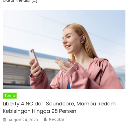
diatur melalui […]
Tekno
Liberty 4 NC dari Soundcore, Mampu Redam
Kebisingan Hingga 98 Persen
Author
Posted
Redaksi
August 24, 2023
on