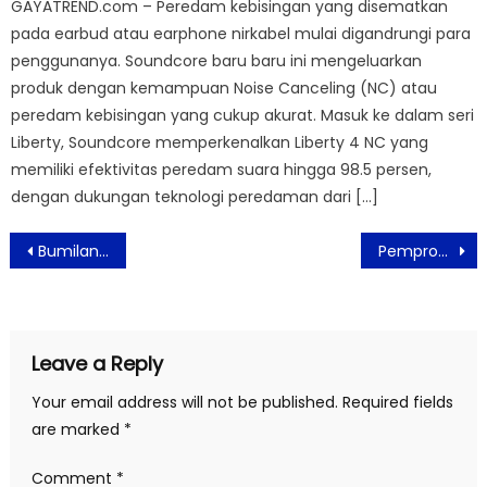
GAYATREND.com – Peredam kebisingan yang disematkan
pada earbud atau earphone nirkabel mulai digandrungi para
penggunanya. Soundcore baru baru ini mengeluarkan
produk dengan kemampuan Noise Canceling (NC) atau
peredam kebisingan yang cukup akurat. Masuk ke dalam seri
Liberty, Soundcore memperkenalkan Liberty 4 NC yang
memiliki efektivitas peredam suara hingga 98.5 persen,
dengan dukungan teknologi peredaman dari […]
Post
Bumilangit Digital Siap Luncurkan Game “Virgo and The Sparklings
Pemprov Tangerang Vaksinasi Lansia Secara Bertahap
navigation
Leave a Reply
Your email address will not be published.
Required fields
are marked
*
Comment
*