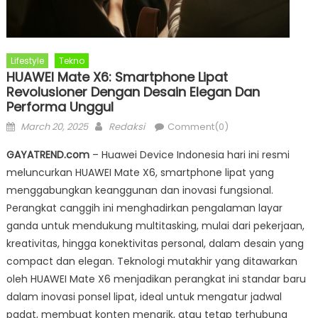
Lifestyle
Tekno
HUAWEI Mate X6: Smartphone Lipat
Revolusioner Dengan Desain Elegan Dan
Performa Unggul
Posted
Author
March 20, 2025
Redaksi
Comment(0)
on
GAYATREND.com
– Huawei Device Indonesia hari ini resmi
meluncurkan HUAWEI Mate X6, smartphone lipat yang
menggabungkan keanggunan dan inovasi fungsional.
Perangkat canggih ini menghadirkan pengalaman layar
ganda untuk mendukung multitasking, mulai dari pekerjaan,
kreativitas, hingga konektivitas personal, dalam desain yang
compact dan elegan. Teknologi mutakhir yang ditawarkan
oleh HUAWEI Mate X6 menjadikan perangkat ini standar baru
dalam inovasi ponsel lipat, ideal untuk mengatur jadwal
padat, membuat konten menarik, atau tetap terhubung