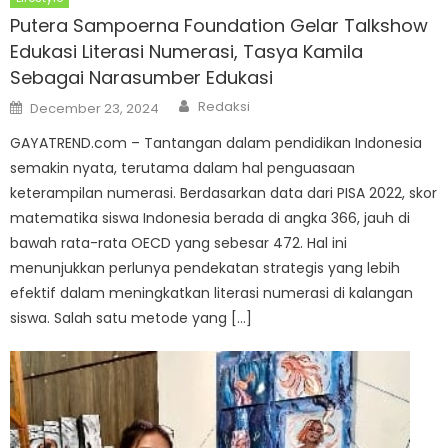
Putera Sampoerna Foundation Gelar Talkshow
Edukasi Literasi Numerasi, Tasya Kamila
Sebagai Narasumber Edukasi
Author
Posted
Redaksi
December 23, 2024
on
GAYATREND.com – Tantangan dalam pendidikan Indonesia
semakin nyata, terutama dalam hal penguasaan
keterampilan numerasi. Berdasarkan data dari PISA 2022, skor
matematika siswa Indonesia berada di angka 366, jauh di
bawah rata-rata OECD yang sebesar 472. Hal ini
menunjukkan perlunya pendekatan strategis yang lebih
efektif dalam meningkatkan literasi numerasi di kalangan
siswa. Salah satu metode yang […]