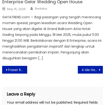
Enterprise Gelar Wedding Open House
Author
Posted
Redaksi
May 15, 2025
on
GAYATREND.com — Bagi pasangan yang tengah merancang
momen spesial, jangan lewatkan acara Wedding Open
House yang akan digelar di Grand Ballroom Atria Hotel
Gading Serpong pada Minggu, 18 Mei 2025, mulai pukul 11.00
hingga 21.00 WIB. Berkolaborasi dengan B Enterprise, acara ini
menghadirkan pengalaman inspiratif dan lengkap untuk
merencanakan pernikahan impian. Pengunjung akan
disuguhkan beragam […]
Post
Fraser Residence Sudirman Jakarta Berbagi Berkah Bulan Suci Ramadan dan Berbuka Puasa Bersama di Panti Asuhan Aisyiyah
4 Ide Hampers Lebaran Hemat dari F&B ID, Ada Chatime & Gindaco
navigation
Leave a Reply
Your email address will not be published.
Required fields