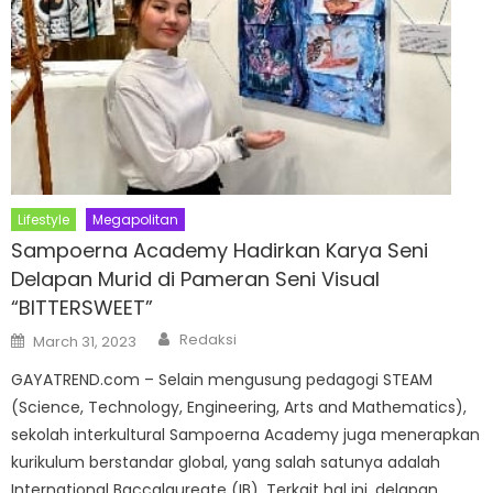
Lifestyle
Megapolitan
Sampoerna Academy Hadirkan Karya Seni
Delapan Murid di Pameran Seni Visual
“BITTERSWEET”
Author
Posted
Redaksi
March 31, 2023
on
GAYATREND.com – Selain mengusung pedagogi STEAM
(Science, Technology, Engineering, Arts and Mathematics),
sekolah interkultural Sampoerna Academy juga menerapkan
kurikulum berstandar global, yang salah satunya adalah
International Baccalaureate (IB). Terkait hal ini, delapan