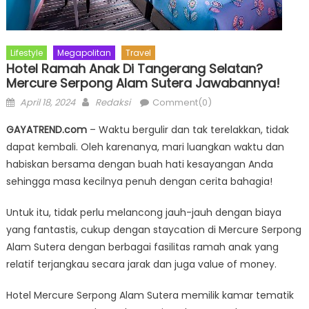
Lifestyle
Megapolitan
Travel
Hotel Ramah Anak Di Tangerang Selatan?
Mercure Serpong Alam Sutera Jawabannya!
Posted
Author
April 18, 2024
Redaksi
Comment(0)
on
GAYATREND.com
– Waktu bergulir dan tak terelakkan, tidak
dapat kembali. Oleh karenanya, mari luangkan waktu dan
habiskan bersama dengan buah hati kesayangan Anda
sehingga masa kecilnya penuh dengan cerita bahagia!
Untuk itu, tidak perlu melancong jauh-jauh dengan biaya
yang fantastis, cukup dengan staycation di Mercure Serpong
Alam Sutera dengan berbagai fasilitas ramah anak yang
relatif terjangkau secara jarak dan juga value of money.
Hotel Mercure Serpong Alam Sutera memilik kamar tematik