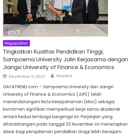
Megapolitan
Tingkatkan Kualitas Pendidikan Tinggi,
Sampoerna University Jalin Kerjasama dengan
Jiangxi University of Finance & Economics
Author
Posted
Redaksi
December 11, 2023
on
GAYATREND.com – Sampoerna University dan Jiangxi
University of Finance & Economics (JUFE) telah
menandatangani Nota Kesepahaman (MoU) sebagai
komitmen signifikan memperkuat kerja sama akademik
antara kedua lembaga bergengsi ini. Perjanjian yang
ditandatangani pada tanggal 23 November ini menetapkan
dasar bagi pengalaman pendidikan tinggi lebih beragam