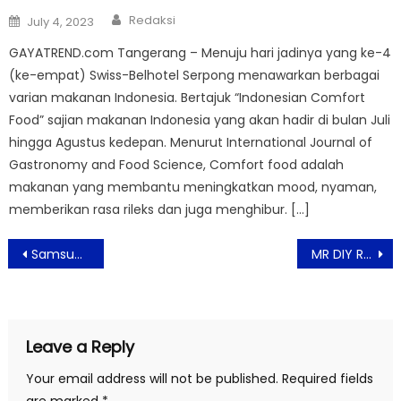
Author
Posted
Redaksi
July 4, 2023
on
GAYATREND.com Tangerang – Menuju hari jadinya yang ke-4
(ke-empat) Swiss-Belhotel Serpong menawarkan berbagai
varian makanan Indonesia. Bertajuk “Indonesian Comfort
Food” sajian makanan Indonesia yang akan hadir di bulan Juli
hingga Agustus kedepan. Menurut International Journal of
Gastronomy and Food Science, Comfort food adalah
makanan yang membantu meningkatkan mood, nyaman,
memberikan rasa rileks dan juga menghibur. […]
Post
Samsung Hadirkan Perangkat Rumah Tangga Terbaru dengan AI di Acara “Welcome to Bespoke AI”
MR DIY Raih Indonesia Digital Popular Brand Award 2024 Kategori Toko Perlengkapan Rumah
navigation
Leave a Reply
Your email address will not be published.
Required fields