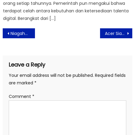
orang setiap tahunnya. Pemerintah pun mengakui bahwa
terdapat celah antara kebutuhan dan ketersediaan talenta
digital. Berangkat dari […]
Post
Niagahoster Virtual Career Fair, Ajak Jobseeker Memahami Dunia Kerja Era Digital
Acer Siap Pecahkan Rekor MURI Predator Showtime 36H dengan Laptop Predator Helios 500
navigation
Leave a Reply
Your email address will not be published.
Required fields
are marked
*
Comment
*