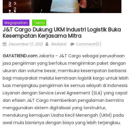
Megapolitan
Tekno
J&T Cargo Dukung UKM Industri Logistik Buka
Kesempatan Kerjasama Mitra
Posted
Author
December 17, 2021
Redaksi
Comment(0)
on
GAYATREND.com
Jakarta – J&T Cargo sebagai perusahaan
jasa pengiriman yang berfokus mengirimkan paket dengan
ukuran dan volume besar, membuka kesempatan berbisnis
bagi masyarakat melalui kemitraan logistik kargo untuk lebih
luas menjangkau pengiriman ke semua wilayah di Indonesia.
Layanan dengan Service Level Agreement (SLA) yang cepat
dan efisien J&T Cargo memberikan pengalaman bermitra
menggunakan sistem digitalisasi yang terstruktur,
mendukung kemajuan Usaha Kecil Menengah (UKM) pada
awal mula bisnisnya dengan biaya yang lebih terjangkau.