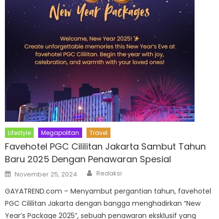
Lifestyle
Megapolitan
Travel
Favehotel PGC Cililitan Jakarta Sambut Tahun
Baru 2025 Dengan Penawaran Spesial
Author
Posted
Redaksi
November 25, 2024
on
GAYATREND.com – Menyambut pergantian tahun, favehotel
PGC Cililitan Jakarta dengan bangga menghadirkan “New
Year’s Package 2025”, sebuah penawaran eksklusif yang