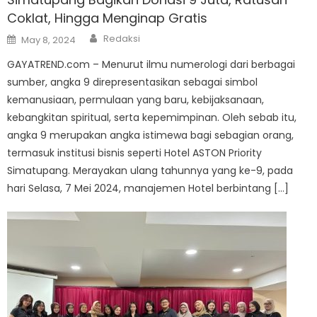
Coklat, Hingga Menginap Gratis
Author
Posted
Redaksi
May 8, 2024
on
GAYATREND.com – Menurut ilmu numerologi dari berbagai
sumber, angka 9 direpresentasikan sebagai simbol
kemanusiaan, permulaan yang baru, kebijaksanaan,
kebangkitan spiritual, serta kepemimpinan. Oleh sebab itu,
angka 9 merupakan angka istimewa bagi sebagian orang,
termasuk institusi bisnis seperti Hotel ASTON Priority
Simatupang. Merayakan ulang tahunnya yang ke-9, pada
hari Selasa, 7 Mei 2024, manajemen Hotel berbintang […]