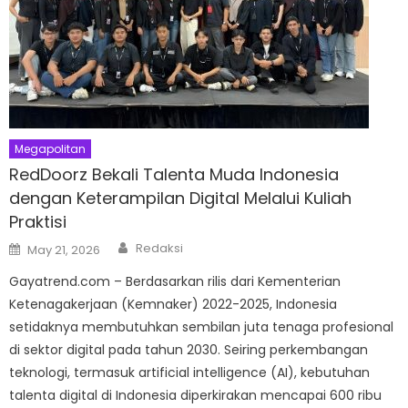
Megapolitan
RedDoorz Bekali Talenta Muda Indonesia
dengan Keterampilan Digital Melalui Kuliah
Praktisi
Author
Posted
Redaksi
May 21, 2026
on
Gayatrend.com – Berdasarkan rilis dari Kementerian
Ketenagakerjaan (Kemnaker) 2022-2025, Indonesia
setidaknya membutuhkan sembilan juta tenaga profesional
di sektor digital pada tahun 2030. Seiring perkembangan
teknologi, termasuk artificial intelligence (AI), kebutuhan
talenta digital di Indonesia diperkirakan mencapai 600 ribu