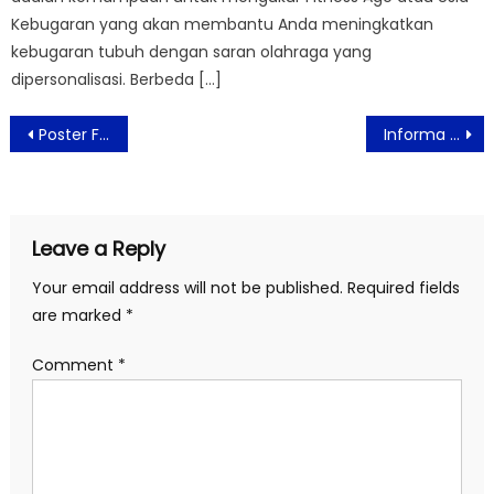
Kebugaran yang akan membantu Anda meningkatkan
kebugaran tubuh dengan saran olahraga yang
dipersonalisasi. Berbeda […]
Post
Poster Film Quarantine Tales Siap Tayang Hanya di Bioskop Online
Informa Hadirkan Pengalaman Baru Dalam Berbelanja
navigation
Leave a Reply
Your email address will not be published.
Required fields
are marked
*
Comment
*