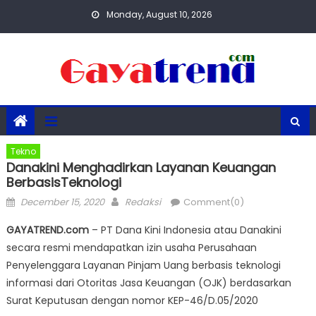
Skip
Monday, August 10, 2026
to
content
Tekno
Danakini Menghadirkan Layanan Keuangan
BerbasisTeknologi
Posted
Author
December 15, 2020
Redaksi
Comment(0)
on
GAYATREND.com
– PT Dana Kini Indonesia atau Danakini
secara resmi mendapatkan izin usaha Perusahaan
Penyelenggara Layanan Pinjam Uang berbasis teknologi
informasi dari Otoritas Jasa Keuangan (OJK) berdasarkan
Surat Keputusan dengan nomor KEP-46/D.05/2020