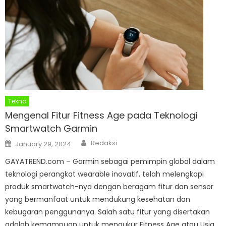
Tekno
Mengenal Fitur Fitness Age pada Teknologi
Smartwatch Garmin
Author
Posted
Redaksi
January 29, 2024
on
GAYATREND.com – Garmin sebagai pemimpin global dalam
teknologi perangkat wearable inovatif, telah melengkapi
produk smartwatch-nya dengan beragam fitur dan sensor
yang bermanfaat untuk mendukung kesehatan dan
kebugaran penggunanya. Salah satu fitur yang disertakan
adalah kemampuan untuk mengukur Fitness Age atau Usia