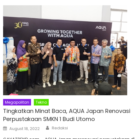
Megapolitan
Tekno
Tingkatkan Minat Baca, AQUA Japan Renovasi
Perpustakaan SMKN 1 Budi Utomo
Author
Posted
Redaksi
August 18, 2022
on