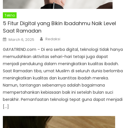
Tekno
5 Fitur Digital yang Bikin Ibadahmu Naik Level
Saat Ramadan
Author
Posted
Redaksi
March 6, 2025
on
GAYATREND.com – Di era serba digital, teknologi tidak hanya
memudahkan aktivitas sehari-hari tetapi juga dapat
menjadi pendukung dalam meningkatkan kualitas ibadah.
Saat Ramadan tiba, umat Muslim di seluruh dunia berlomba
meningkatkan kualitas dan kuantitas ibadah mereka.
Namun, tantangan sebenarnya adalah bagaimana
mempertahankan kebiasaan baik ini setelah bulan suci
berakhir. Pemanfaatan teknologi tepat guna dapat menjadi
[…]