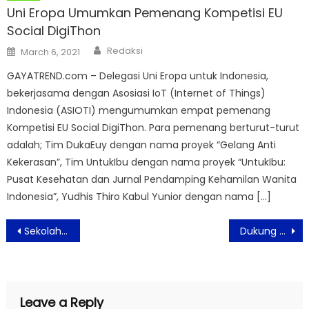
Uni Eropa Umumkan Pemenang Kompetisi EU
Social DigiThon
Author
Posted
Redaksi
March 6, 2021
on
GAYATREND.com – Delegasi Uni Eropa untuk Indonesia,
bekerjasama dengan Asosiasi IoT (Internet of Things)
Indonesia (ASIOTI) mengumumkan empat pemenang
Kompetisi EU Social DigiThon. Para pemenang berturut-turut
adalah; Tim DukaEuy dengan nama proyek “Gelang Anti
Kekerasan”, Tim UntukIbu dengan nama proyek “UntukIbu:
Pusat Kesehatan dan Jurnal Pendamping Kehamilan Wanita
Indonesia”, Yudhis Thiro Kabul Yunior dengan nama […]
Post
Sekolah Masa Depan: Koding Next Meluncurkan Platform “Future Classroom” yang Inovatif di Indonesia
Dukung Terciptanya Inovator Muda, Sampoerna Academy Kembali Gelar STEAM Expo 2024
navigation
Leave a Reply