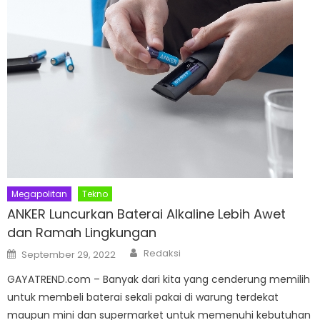
Megapolitan
Tekno
ANKER Luncurkan Baterai Alkaline Lebih Awet
dan Ramah Lingkungan
Author
Posted
Redaksi
September 29, 2022
on
GAYATREND.com – Banyak dari kita yang cenderung memilih
untuk membeli baterai sekali pakai di warung terdekat
maupun mini dan supermarket untuk memenuhi kebutuhan