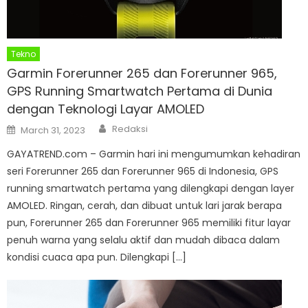
Tekno
Garmin Forerunner 265 dan Forerunner 965,
GPS Running Smartwatch Pertama di Dunia
dengan Teknologi Layar AMOLED
Author
Posted
Redaksi
March 31, 2023
on
GAYATREND.com – Garmin hari ini mengumumkan kehadiran
seri Forerunner 265 dan Forerunner 965 di Indonesia, GPS
running smartwatch pertama yang dilengkapi dengan layer
AMOLED. Ringan, cerah, dan dibuat untuk lari jarak berapa
pun, Forerunner 265 dan Forerunner 965 memiliki fitur layar
penuh warna yang selalu aktif dan mudah dibaca dalam
kondisi cuaca apa pun. Dilengkapi […]