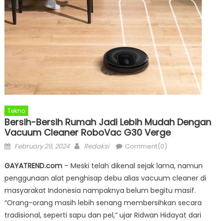
Tekno
Bersih-Bersih Rumah Jadi Lebih Mudah Dengan
Vacuum Cleaner RoboVac G30 Verge
Posted
Author
February 29, 2024
Redaksi
Comment(0)
on
GAYATREND.com
– Meski telah dikenal sejak lama, namun
penggunaan alat penghisap debu alias vacuum cleaner di
masyarakat Indonesia nampaknya belum begitu masif.
“Orang-orang masih lebih senang membersihkan secara
tradisional, seperti sapu dan pel,” ujar Ridwan Hidayat dari