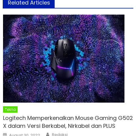
Related Articles
Tekno
Logitech Memperkenalkan Mouse Gaming G502
X dalam Versi Berkabel, Nirkabel dan PLUS
Author
Posted
Redaksi
August 30, 2022