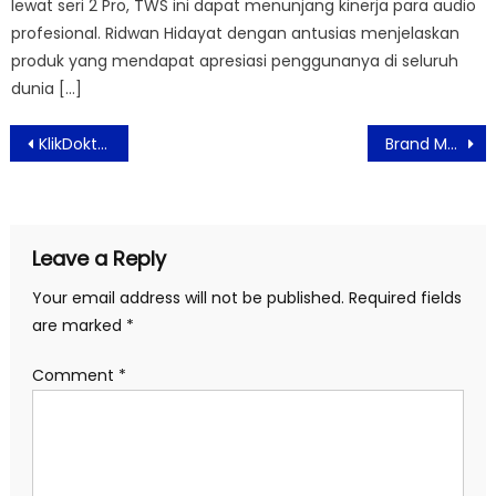
lewat seri 2 Pro, TWS ini dapat menunjang kinerja para audio
profesional. Ridwan Hidayat dengan antusias menjelaskan
produk yang mendapat apresiasi penggunanya di seluruh
dunia […]
Post
KlikDokter Luncurkan Logo Baru dan Gerakan #JagaSehatmu
Brand Marketing Com Niagahoster 2022, Berikan Strategi Digital Pasca Pandemi
navigation
Leave a Reply
Your email address will not be published.
Required fields
are marked
*
Comment
*