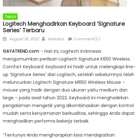
Tekno
Logitech Menghadirkan Keyboard ‘Signature
Series’ Terbaru
Posted
Author
August 18, 2022
Redaksi
Comment(0)
on
GAYATREND.com
– Hari ini, Logitech Indonesia
mengumumkan perilisan Logitech Signature K650 Wireless
Comfort Keyboard. Keyboard ini hadir untuk melengkapi line-
up ‘Signature Series’ dari Logitech, setelah sebelumnya telah
meluncurkan Logitech Signature M650 Wireless Mouse –
mouse yang hadir dengan dua ukuran yaitu medium dan
large – pada awal tahun 2022. Keyboard ini menghadirkan
pengalaman mengetik yang dikombinasikan dengan kontrol
mudah serta kenyamanan berkualitas, sehingga Anda dapat
menghasilkan performa bekerja terbaik.
“Tentunya Anda mengharapkan bisa mendapatkan