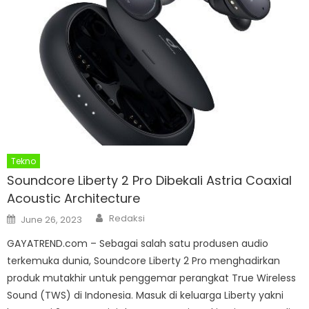
Tekno
Soundcore Liberty 2 Pro Dibekali Astria Coaxial
Acoustic Architecture
Author
Posted
Redaksi
June 26, 2023
on
GAYATREND.com – Sebagai salah satu produsen audio
terkemuka dunia, Soundcore Liberty 2 Pro menghadirkan
produk mutakhir untuk penggemar perangkat True Wireless
Sound (TWS) di Indonesia. Masuk di keluarga Liberty yakni