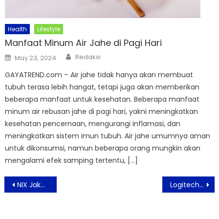
Health
Lifestyle
Manfaat Minum Air Jahe di Pagi Hari
Author
Posted
Redaksi
May 23, 2024
on
GAYATREND.com – Air jahe tidak hanya akan membuat
tubuh terasa lebih hangat, tetapi juga akan memberikan
beberapa manfaat untuk kesehatan. Beberapa manfaat
minum air rebusan jahe di pagi hari, yakni meningkatkan
kesehatan pencernaan, mengurangi inflamasi, dan
meningkatkan sistem imun tubuh. Air jahe umumnya aman
untuk dikonsumsi, namun beberapa orang mungkin akan
mengalami efek samping tertentu, […]
Post
NIX Jakarta Hadirkan Menu Tradisional Kaya Rasa Asia
Logitech Menghadirkan Keyboard ‘Signature Series’ Terbaru
navigation