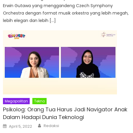
Erwin Gutawa yang menggandeng Czech Symphony
Orchestra dengan format musik orkestra yang lebih megah,
lebih elegan dan lebih […]
Megapolitan
Tekno
Psikolog: Orang Tua Harus Jadi Navigator Anak
Dalam Hadapi Dunia Teknologi
Author
Posted
Redaksi
April 5, 2022
on