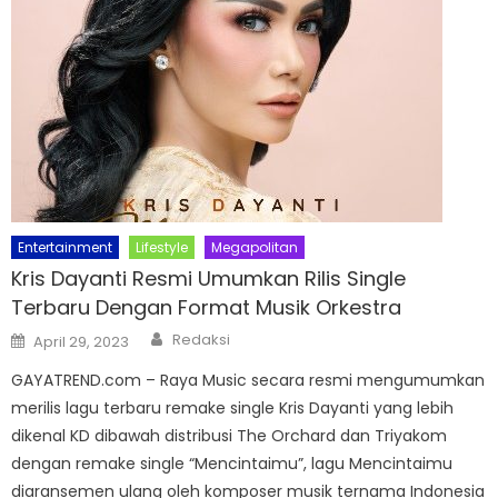
Entertainment
Lifestyle
Megapolitan
Kris Dayanti Resmi Umumkan Rilis Single
Terbaru Dengan Format Musik Orkestra
Author
Posted
Redaksi
April 29, 2023
on
GAYATREND.com – Raya Music secara resmi mengumumkan
merilis lagu terbaru remake single Kris Dayanti yang lebih
dikenal KD dibawah distribusi The Orchard dan Triyakom
dengan remake single “Mencintaimu”, lagu Mencintaimu
diaransemen ulang oleh komposer musik ternama Indonesia