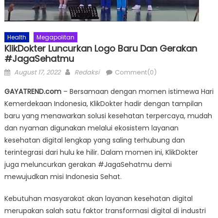
Health
Megapolitan
KlikDokter Luncurkan Logo Baru Dan Gerakan
#JagaSehatmu
Posted
Author
August 17, 2022
Redaksi
Comment(0)
on
GAYATREND.com
– Bersamaan dengan momen istimewa Hari
Kemerdekaan Indonesia, KlikDokter hadir dengan tampilan
baru yang menawarkan solusi kesehatan terpercaya, mudah
dan nyaman digunakan melalui ekosistem layanan
kesehatan digital lengkap yang saling terhubung dan
terintegrasi dari hulu ke hilir. Dalam momen ini, KlikDokter
juga meluncurkan gerakan #JagaSehatmu demi
mewujudkan misi Indonesia Sehat.
Kebutuhan masyarakat akan layanan kesehatan digital
merupakan salah satu faktor transformasi digital di industri