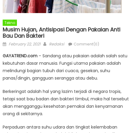
Tekno
Musim Hujan, Antisipasi Dengan Pakaian Anti
Bau Dan Bakteri
Posted
Author
February 22, 2021
Redaksi
Comment(0)
on
GAYATREND.com
– Sandang atau pakaian adalah salah satu
kebutuhan dasar manusia. Fungsi utama pakaian adalah
melindungi bagian tubuh dari cuaca, gesekan, suhu
panas/dingin, gangguan serangga atau debu.
Berkeringat adalah hal yang lazim terjadi di negara tropis,
tetapi saat bau badan dan bakteri timbul, maka hal tersebut
akan mengganggu kesehatan pemakai dan kenyamanan
orang di sekitarnya.
Perpaduan antara suhu udara dan tingkat kelembaban