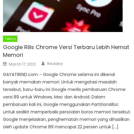
Tekno
Google Rilis Chrome Versi Terbaru Lebih Hemat
Memori
Author
Posted
Redaksi
March 17, 2021
on
GAYATREND.com – Google Chrome selama ini dikenal
banyak memakan memori. Untuk mengatasi masalah
tersebut, baru-baru ini Google merilis pembaruan Chrome
versi 89 untuk Windows, Mac dan Android. Dalam
pembaruan kali ini, Google menggunakan PartitionAlloc
untuk sedikit memperbaiki persoalan boros memori tersebut.
Google menjelaskan, penghematan memori yang dihasilkan
oleh update Chrome 89 mencapai 22 persen untuk […]