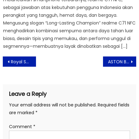
sebagai jawaban atas kebutuhan pengguna Indonesia akan
perangkat yang tangguh, hemat daya, dan bergaya.
Mengusung slogan “Long-Lasting Champion” realme C71 NFC
menghadirkan kombinasi sempurna antara daya tahan luar
biasa, desain tipis yang memukau, dan performa unggul di
segmennya—membuatnya layak dinobatkan sebagai […]
Post
Royal Safari Garden Hadirkan Layanan Pesta Pernikahan The Haifa Wedding Galery
ASTON Bogor Hotel & Resort Sajikan Hidangan Favorit dan Minuman Sehat
navigation
Leave a Reply
Your email address will not be published.
Required fields
are marked
*
Comment
*