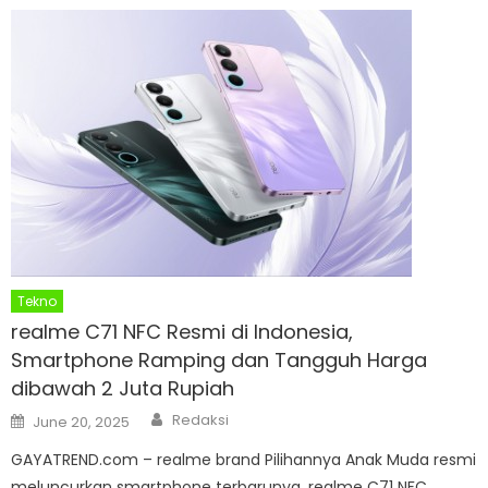
Tekno
realme C71 NFC Resmi di Indonesia,
Smartphone Ramping dan Tangguh Harga
dibawah 2 Juta Rupiah
Author
Posted
Redaksi
June 20, 2025
on
GAYATREND.com – realme brand Pilihannya Anak Muda resmi
meluncurkan smartphone terbarunya, realme C71 NFC,