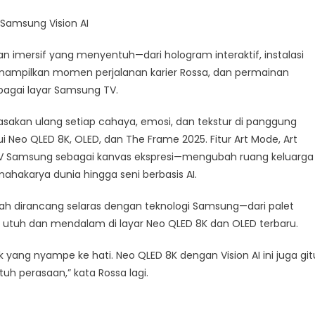
 Samsung Vision AI
 imersif yang menyentuh—dari hologram interaktif, instalasi
ampilkan momen perjalanan karier Rossa, dan permainan
agai layar Samsung TV.
asakan ulang setiap cahaya, emosi, dan tekstur di panggung
ui Neo QLED 8K, OLED, dan The Frame 2025. Fitur Art Mode, Art
 TV Samsung sebagai kanvas ekspresi—mengubah ruang keluarga
ahakarya dunia hingga seni berbasis AI.
eolah dirancang selaras dengan teknologi Samsung—dari palet
 utuh dan mendalam di layar Neo QLED 8K dan OLED terbaru.
k yang nyampe ke hati. Neo QLED 8K dengan Vision AI ini juga git
h perasaan,” kata Rossa lagi.