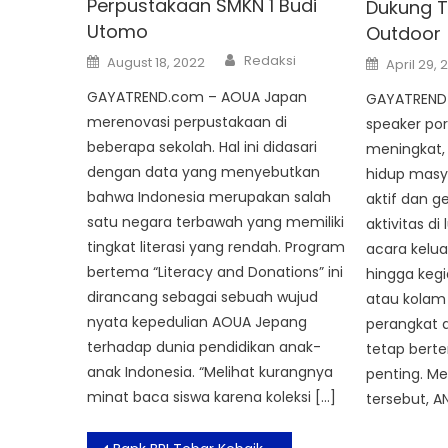
Perpustakaan SMKN 1 Budi
Dukung Tr
Utomo
Outdoor
Author
Posted
Posted
Redaksi
August 18, 2022
April 29, 
on
on
GAYATREND.com – AOUA Japan
GAYATREND
merenovasi perpustakaan di
speaker por
beberapa sekolah. Hal ini didasari
meningkat,
dengan data yang menyebutkan
hidup masy
bahwa Indonesia merupakan salah
aktif dan 
satu negara terbawah yang memiliki
aktivitas di
tingkat literasi yang rendah. Program
acara kelua
bertema “Literacy and Donations” ini
hingga kegi
dirancang sebagai sebuah wujud
atau kolam
nyata kepedulian AOUA Jepang
perangkat 
terhadap dunia pendidikan anak-
tetap bert
anak Indonesia. “Melihat kurangnya
penting. M
minat baca siswa karena koleksi […]
tersebut, A
Post