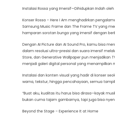
Instalasi Rossa yang Imersif—Dihidupkan Indah oleh
Konser Rossa – Here I Am menghadirkan pengalaman
Samsung Music Frame dan The Frame TV yang men
hamparan sorotan bunga yang imersif dengan berb
Dengan AI Picture dan AI Sound Pro, kamu bisa mer
dalam resolusi ultra-presisi dan suara imersif melal
Store, dan Generative Wallpaper pun menjadikan
menjadi galeri digital personal yang menampilkan m
Instalasi dan konten visual yang hadir di konser s
warna, tekstur, hingga pencahayaan, semua tampil
“Buat aku, kualitas itu harus bisa dirasa—kayak musi
bukan cuma tajam gambarnya, tapi juga bisa nyentu
Beyond the Stage – Experience It at Home