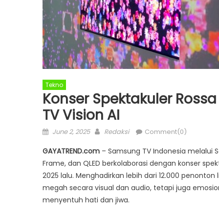
Tekno
Konser Spektakuler Rossa
TV Vision AI
Posted
Author
June 2, 2025
Redaksi
Comment(0)
on
GAYATREND.com
– Samsung TV Indonesia melalui S
Frame, dan QLED berkolaborasi dengan konser spekta
2025 lalu. Menghadirkan lebih dari 12.000 penonton
megah secara visual dan audio, tetapi juga emos
menyentuh hati dan jiwa.