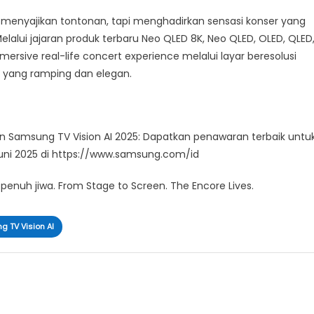
menyajikan tontonan, tapi menghadirkan sensasi konser yang
elalui jajaran produk terbaru Neo QLED 8K, Neo QLED, OLED, QLED
sive real-life concert experience melalui layar beresolusi
TV yang ramping dan elegan.
n Samsung TV Vision AI 2025: Dapatkan penawaran terbaik untu
Juni 2025 di https://www.samsung.com/id
penuh jiwa. From Stage to Screen. The Encore Lives.
 TV Vision AI