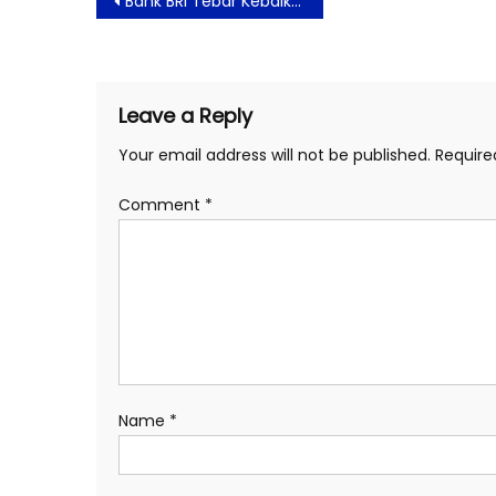
Bank BRI Tebar Kebaikan Dengan Berbagi Sedekah di Hari Jumat Berkah
navigation
Leave a Reply
Your email address will not be published.
Require
Comment
*
Name
*