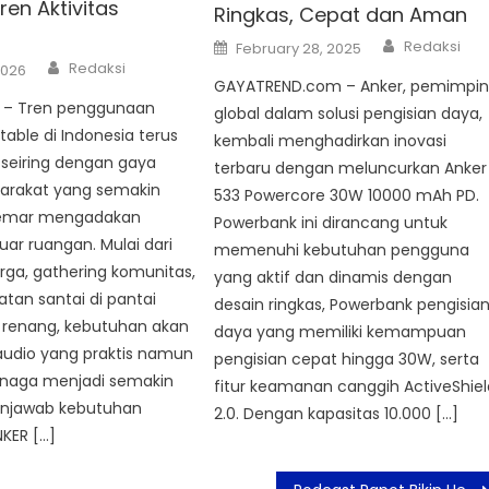
en Aktivitas
Ringkas, Cepat dan Aman
Author
Posted
Redaksi
February 28, 2025
on
Author
Redaksi
2026
GAYATREND.com – Anker, pemimpi
 – Tren penggunaan
global dalam solusi pengisian daya,
table di Indonesia terus
kembali menghadirkan inovasi
 seiring dengan gaya
terbaru dengan meluncurkan Anker
arakat yang semakin
533 Powercore 30W 10000 mAh PD.
gemar mengadakan
Powerbank ini dirancang untuk
 luar ruangan. Mulai dari
memenuhi kebutuhan pengguna
rga, gathering komunitas,
yang aktif dan dinamis dengan
atan santai di pantai
desain ringkas, Powerbank pengisia
 renang, kebutuhan akan
daya yang memiliki kemampuan
audio yang praktis namun
pengisian cepat hingga 30W, serta
enaga menjadi semakin
fitur keamanan canggih ActiveShiel
enjawab kebutuhan
2.0. Dengan kapasitas 10.000 […]
NKER […]