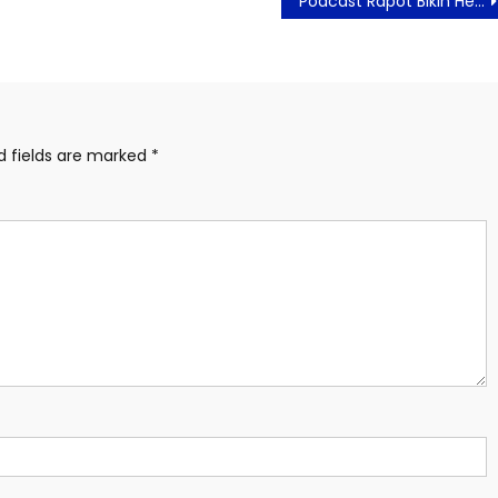
Podcast Rapot Bikin Heboh, The Lantis Bikin Haru, Musikal Keluarga Cemara 2025 Tambah Warna Baru!
d fields are marked
*