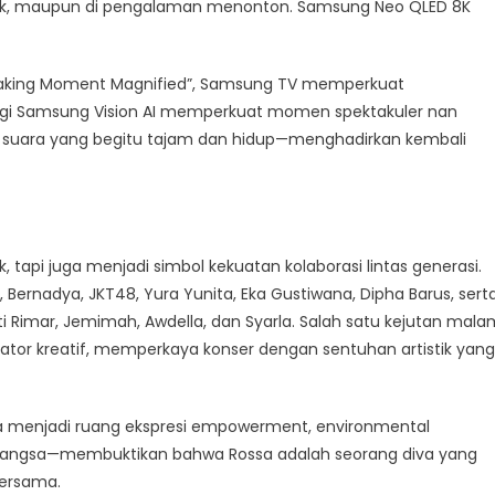
musik, maupun di pengalaman menonton. Samsung Neo QLED 8K
taking Moment Magnified”, Samsung TV memperkuat
gi Samsung Vision AI memperkuat momen spektakuler nan
n suara yang begitu tajam dan hidup—menghadirkan kembali
, tapi juga menjadi simbol kekuatan kolaborasi lintas generasi.
ernadya, JKT48, Yura Yunita, Eka Gustiwana, Dipha Barus, sert
ti Rimar, Jemimah, Awdella, dan Syarla. Salah satu kejutan mala
ator kreatif, memperkaya konser dengan sentuhan artistik yang
juga menjadi ruang ekspresi empowerment, environmental
ak bangsa—membuktikan bahwa Rossa adalah seorang diva yang
bersama.