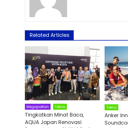
Related Articles
Megapolitan
Tekno
Tekno
Tingkatkan Minat Baca,
Anker In
AQUA Japan Renovasi
Soundcor