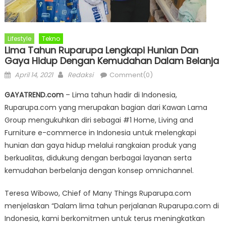
Lifestyle
Tekno
Lima Tahun Ruparupa Lengkapi Hunian Dan
Gaya Hidup Dengan Kemudahan Dalam Belanja
Posted
Author
April 14, 2021
Redaksi
Comment(0)
on
GAYATREND.com
– Lima tahun hadir di Indonesia,
Ruparupa.com yang merupakan bagian dari Kawan Lama
Group mengukuhkan diri sebagai #1 Home, Living and
Furniture e-commerce in Indonesia untuk melengkapi
hunian dan gaya hidup melalui rangkaian produk yang
berkualitas, didukung dengan berbagai layanan serta
kemudahan berbelanja dengan konsep omnichannel.
Teresa Wibowo, Chief of Many Things Ruparupa.com
menjelaskan “Dalam lima tahun perjalanan Ruparupa.com di
Indonesia, kami berkomitmen untuk terus meningkatkan