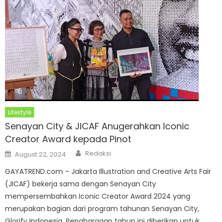
Lifestyle
Senayan City & JICAF Anugerahkan Iconic
Creator Award kepada Pinot
Author
Posted
Redaksi
August 22, 2024
on
GAYATREND.com – Jakarta Illustration and Creative Arts Fair
(JICAF) bekerja sama dengan Senayan City
mempersembahkan Iconic Creator Award 2024 yang
merupakan bagian dari program tahunan Senayan City,
Glorify Indonesia. Penghargaan tahun ini diberikan untuk