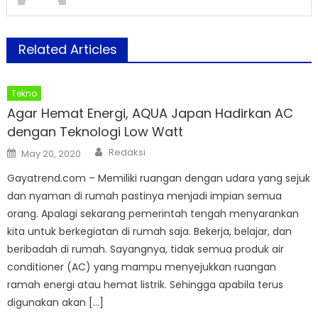
Related Articles
Tekno
Agar Hemat Energi, AQUA Japan Hadirkan AC
dengan Teknologi Low Watt
Author
Posted
Redaksi
May 20, 2020
on
Gayatrend.com – Memiliki ruangan dengan udara yang sejuk
dan nyaman di rumah pastinya menjadi impian semua
orang. Apalagi sekarang pemerintah tengah menyarankan
kita untuk berkegiatan di rumah saja. Bekerja, belajar, dan
beribadah di rumah. Sayangnya, tidak semua produk air
conditioner (AC) yang mampu menyejukkan ruangan
ramah energi atau hemat listrik. Sehingga apabila terus
digunakan akan […]