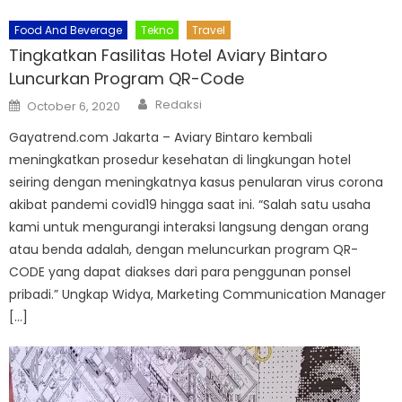
Food And Beverage
Tekno
Travel
Tingkatkan Fasilitas Hotel Aviary Bintaro
Luncurkan Program QR-Code
Author
Posted
Redaksi
October 6, 2020
on
Gayatrend.com Jakarta – Aviary Bintaro kembali
meningkatkan prosedur kesehatan di lingkungan hotel
seiring dengan meningkatnya kasus penularan virus corona
akibat pandemi covid19 hingga saat ini. “Salah satu usaha
kami untuk mengurangi interaksi langsung dengan orang
atau benda adalah, dengan meluncurkan program QR-
CODE yang dapat diakses dari para penggunan ponsel
pribadi.” Ungkap Widya, Marketing Communication Manager
[…]