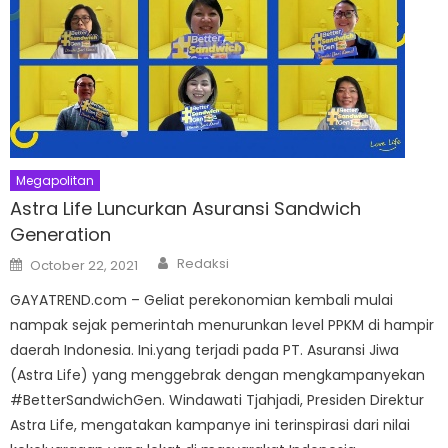
Megapolitan
Astra Life Luncurkan Asuransi Sandwich
Generation
Author
Posted
Redaksi
October 22, 2021
on
GAYATREND.com – Geliat perekonomian kembali mulai
nampak sejak pemerintah menurunkan level PPKM di hampir
daerah Indonesia. Ini.yang terjadi pada PT. Asuransi Jiwa
(Astra Life) yang menggebrak dengan mengkampanyekan
#BetterSandwichGen. Windawati Tjahjadi, Presiden Direktur
Astra Life, mengatakan kampanye ini terinspirasi dari nilai