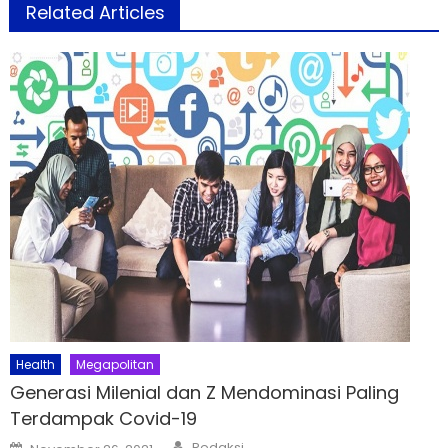
Related Articles
Health
Megapolitan
Generasi Milenial dan Z Mendominasi Paling
Terdampak Covid-19
Author
Posted
Redaksi