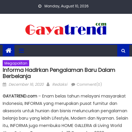
Skip
Monday, August 10, 2026
to
content
Megapolitan
Informa Hadirkan Pengalaman Baru Dalam
Berbelanja
Posted
Author
December 16, 2020
Redaksi
Comment(0)
on
GAYATREND.com
– Enam belas tahun melayani masyarakat
Indonesia, INFORMA yang merupakan pusat furnitur dan
aksesoris untuk hunian dan bisnis meluncurkan pengalaman
belanja baru yang lebih Lifestyle, Modern dan Nyaman. Selain
itu, INFORMA juga membuka HOME GALLERIA di Living World