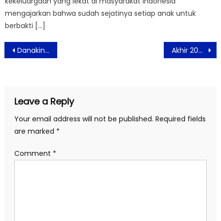
kekeluargaan yang lekat di masyarakat Indonesia
mengajarkan bahwa sudah sejatinya setiap anak untuk
berbakti […]
Post
Danakini Menghadirkan Layanan Keuangan BerbasisTeknologi
Akhir 2020, Generasi 90-an: Melankolia Tayang di Bioskop
navigation
Leave a Reply
Your email address will not be published.
Required fields
are marked
*
Comment
*