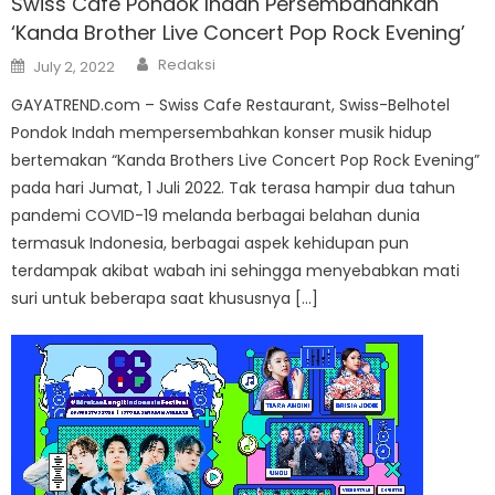
Swiss Cafe Pondok Indah Persembahankan
‘Kanda Brother Live Concert Pop Rock Evening’
Author
Posted
Redaksi
July 2, 2022
on
GAYATREND.com – Swiss Cafe Restaurant, Swiss-Belhotel
Pondok Indah mempersembahkan konser musik hidup
bertemakan “Kanda Brothers Live Concert Pop Rock Evening”
pada hari Jumat, 1 Juli 2022. Tak terasa hampir dua tahun
pandemi COVID-19 melanda berbagai belahan dunia
termasuk Indonesia, berbagai aspek kehidupan pun
terdampak akibat wabah ini sehingga menyebabkan mati
suri untuk beberapa saat khususnya […]