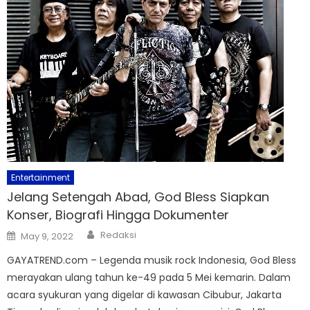
Entertainment
Jelang Setengah Abad, God Bless Siapkan
Konser, Biografi Hingga Dokumenter
Author
Posted
Redaksi
May 9, 2022
on
GAYATREND.com – Legenda musik rock Indonesia, God Bless
merayakan ulang tahun ke-49 pada 5 Mei kemarin. Dalam
acara syukuran yang digelar di kawasan Cibubur, Jakarta