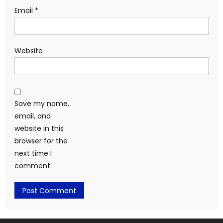
Email
*
Website
Save my name,
email, and
website in this
browser for the
next time I
comment.