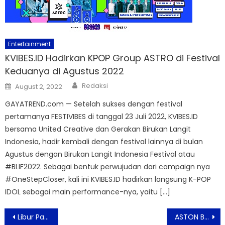
Entertainment
KVIBES.ID Hadirkan KPOP Group ASTRO di Festival
Keduanya di Agustus 2022
Author
Posted
Redaksi
August 2, 2022
on
GAYATREND.com — Setelah sukses dengan festival
pertamanya FESTIVIBES di tanggal 23 Juli 2022, KVIBES.ID
bersama United Creative dan Gerakan Birukan Langit
Indonesia, hadir kembali dengan festival lainnya di bulan
Agustus dengan Birukan Langit Indonesia Festival atau
#BLIF2022. Sebagai bentuk perwujudan dari campaign nya
#OneStepCloser, kali ini KVIBES.ID hadirkan langsung K-POP
IDOL sebagai main performance-nya, yaitu […]
Post
Libur Panjang, Kawasan Malioboro Alami Peningkatan Jumlah Wisatawan
ASTON Bogor Hotel & Resort Laksanakan Program Vaksinasi COVID-19 Untuk Semua Karyawannya