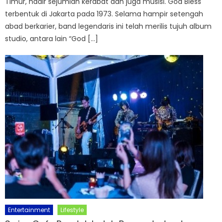
Timur, hadir sejumlah kerabat dan juga musisi. God Bless
terbentuk di Jakarta pada 1973. Selama hampir setengah
abad berkarier, band legendaris ini telah merilis tujuh album
studio, antara lain “God […]
Entertainment
Lifestyle