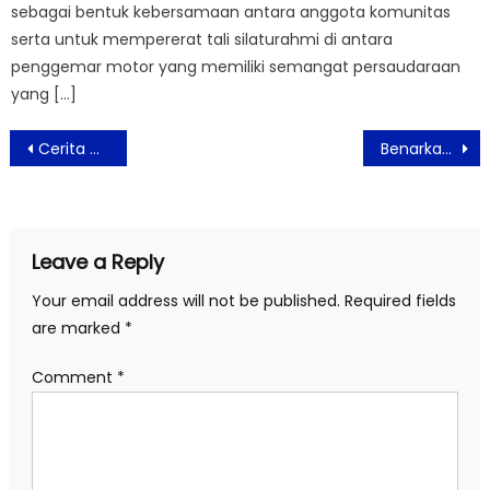
sebagai bentuk kebersamaan antara anggota komunitas
serta untuk mempererat tali silaturahmi di antara
penggemar motor yang memiliki semangat persaudaraan
yang […]
Post
Cerita Ghosting Versi Syahiba Saufa, Pedangdut dari Banyuwangi
Benarkah Viagra Bermanfaat Untuk Turunkan Resiko Jantung Pria, Ini Faktanya
navigation
Leave a Reply
Your email address will not be published.
Required fields
are marked
*
Comment
*