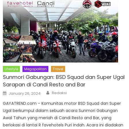
Lifestyle
Megapolitan
Travel
Sunmori Gabungan: BSD Squad dan Super Ugal
Sarapan di Candi Resto and Bar
Author
Posted
Redaksi
January 26, 2024
on
GAYATREND.com – Komunitas motor BSD Squad dan Super
Ugal berkumpul dalam sebuah acara Sunmori Gabungan
Awal Tahun yang meriah di Candi Resto and Bar, yang
berlokasi di lantai R favehotels Puri Indah. Acara ini diadakan