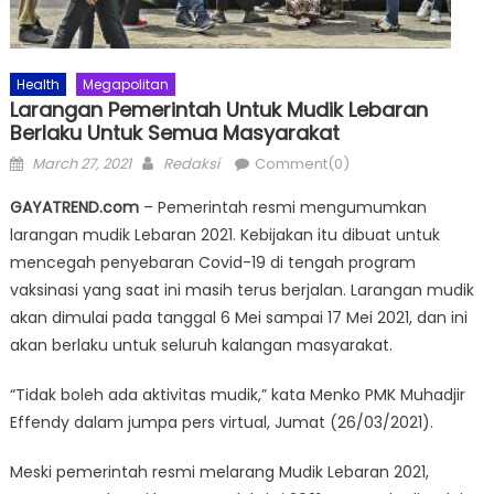
Health
Megapolitan
Larangan Pemerintah Untuk Mudik Lebaran
Berlaku Untuk Semua Masyarakat
Posted
Author
March 27, 2021
Redaksi
Comment(0)
on
GAYATREND.com
– Pemerintah resmi mengumumkan
larangan mudik Lebaran 2021. Kebijakan itu dibuat untuk
mencegah penyebaran Covid-19 di tengah program
vaksinasi yang saat ini masih terus berjalan. Larangan mudik
akan dimulai pada tanggal 6 Mei sampai 17 Mei 2021, dan ini
akan berlaku untuk seluruh kalangan masyarakat.
“Tidak boleh ada aktivitas mudik,” kata Menko PMK Muhadjir
Effendy dalam jumpa pers virtual, Jumat (26/03/2021).
Meski pemerintah resmi melarang Mudik Lebaran 2021,