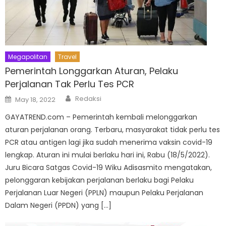
Megapolitan
Travel
Pemerintah Longgarkan Aturan, Pelaku
Perjalanan Tak Perlu Tes PCR
Author
Posted
Redaksi
May 18, 2022
on
GAYATREND.com – Pemerintah kembali melonggarkan
aturan perjalanan orang. Terbaru, masyarakat tidak perlu tes
PCR atau antigen lagi jika sudah menerima vaksin covid-19
lengkap. Aturan ini mulai berlaku hari ini, Rabu (18/5/2022).
Juru Bicara Satgas Covid-19 Wiku Adisasmito mengatakan,
pelonggaran kebijakan perjalanan berlaku bagi Pelaku
Perjalanan Luar Negeri (PPLN) maupun Pelaku Perjalanan
Dalam Negeri (PPDN) yang […]