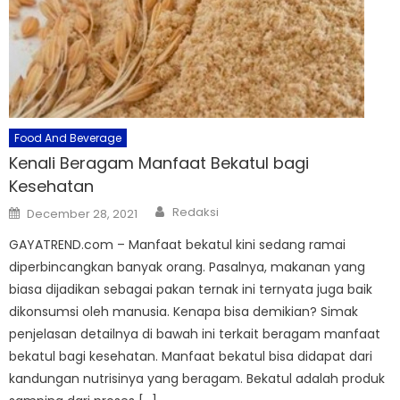
Food And Beverage
Kenali Beragam Manfaat Bekatul bagi
Kesehatan
Author
Posted
Redaksi
December 28, 2021
on
GAYATREND.com – Manfaat bekatul kini sedang ramai
diperbincangkan banyak orang. Pasalnya, makanan yang
biasa dijadikan sebagai pakan ternak ini ternyata juga baik
dikonsumsi oleh manusia. Kenapa bisa demikian? Simak
penjelasan detailnya di bawah ini terkait beragam manfaat
bekatul bagi kesehatan. Manfaat bekatul bisa didapat dari
kandungan nutrisinya yang beragam. Bekatul adalah produk