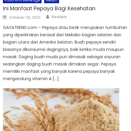
Food And Beverage
Health
Ini Manfaat Pepaya Bagi Kesehatan
Author
Posted
Redaksi
October 30, 2021
on
GAYATREND.com – Pepaya atau betik merupakan tumbuhan
yang diperkirakan berasal dari Meksiko bagian selatan dan
bagian utara dari Amerika Selatan. Buah pepaya sendiri
biasanya dikonsumsi dagingnya, baik ketika muda maupun
masak. Daging buah muda pun dimasak sebagai sayuran
sedangkan daging buah masak dimakan segar. Pepaya
memiliki manfaat yang banyak karena pepaya banyak
mengandung vitamin A […]