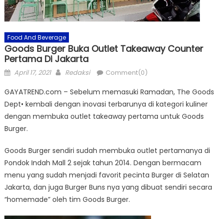
Food And Beverage
Goods Burger Buka Outlet Takeaway Counter
Pertama Di Jakarta
Posted
Author
April 17, 2021
Redaksi
Comment(0)
on
GAYATREND.com – Sebelum memasuki Ramadan, The Goods
Dept• kembali dengan inovasi terbarunya di kategori kuliner
dengan membuka outlet takeaway pertama untuk Goods
Burger.
Goods Burger sendiri sudah membuka outlet pertamanya di
Pondok Indah Mall 2 sejak tahun 2014. Dengan bermacam
menu yang sudah menjadi favorit pecinta Burger di Selatan
Jakarta, dan juga Burger Buns nya yang dibuat sendiri secara
“homemade” oleh tim Goods Burger.