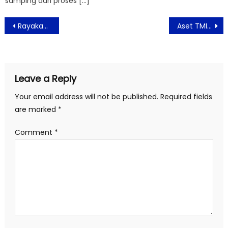
samping dari proses […]
Post
Rayakan ke-6 Tahun The 101 Bogor Suryakancana Berbagi Susu Untuk Balita Kurang Gizi
Aset TMII Diambil Alih Pemerintah
navigation
Leave a Reply
Your email address will not be published.
Required fields
are marked
*
Comment
*