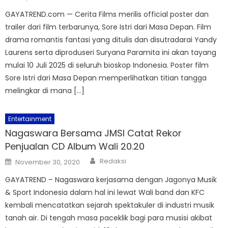
on
GAYATREND.com — Cerita Films merilis official poster dan
trailer dari film terbarunya, Sore Istri dari Masa Depan. Film
drama romantis fantasi yang ditulis dan disutradarai Yandy
Laurens serta diproduseri Suryana Paramita ini akan tayang
mulai 10 Juli 2025 di seluruh bioskop Indonesia. Poster film
Sore Istri dari Masa Depan memperlihatkan titian tangga
melingkar di mana […]
Entertainment
Nagaswara Bersama JMSI Catat Rekor
Penjualan CD Album Wali 20.20
Author
Posted
Redaksi
November 30, 2020
on
GAYATREND – Nagaswara kerjasama dengan Jagonya Musik
& Sport Indonesia dalam hal ini lewat Wali band dan KFC
kembali mencatatkan sejarah spektakuler di industri musik
tanah air. Di tengah masa paceklik bagi para musisi akibat