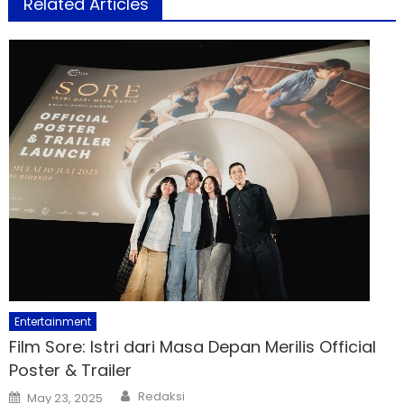
Related Articles
Entertainment
Film Sore: Istri dari Masa Depan Merilis Official
Poster & Trailer
Author
Posted
Redaksi
May 23, 2025