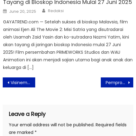
Tayang di Bioskop Indonesia Mulai 27 Juni 2025
Author
Posted
Redaksi
June 20, 2025
on
GAYATREND.com — Setelah sukses di bioskop Malavsia, film
animasi Ejen Ali The Movie 2: Misi Satria yang disutradarai
oleh Usamah Zaid Yasin dan ko-sutradara Nazmi Yatim, kini
akan tayang di jaringan bioskop Indonesia mulai 27 Juni
2025! Film persembahan PRIMEWORKS Studios dan WAU
Animation ini akan menjadi sajian utama bagi anak anak dan
keluarga di […]
Post
Visinema Pictures Rilis Triller Film Misteri Pertama ‘Tarian Lengger Maut’
Pemprov DKI Jakarta Gandeng Pemkab Ngawi Jaga Pasokan Beras
navigation
Leave a Reply
Your email address will not be published.
Required fields
are marked
*