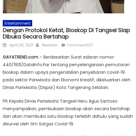
Entertainment
Dengan Protokol Ketat, Bioskop Di Tangsel Siap
Dibuka Secara Bertahap
Posted
Author
April 26, 2021
Redaksi
Comment(0)
on
GAYATREND.com
– Berdasarkan Surat edaran nomor:
440/1931/Datalnfo.Par tentang penyelengaraan pemutaran
bioskop dalam upaya pengendalian penyebaran covid-19
pada sektor Pariwisata dan Ekonomi Kreatif, dikeluarkan oleh
Dinas Pariwisata (Dispar) Kota Tangerang Selatan.
Plt Kepala Dinas Pariwisata Tangsel Heru Agus Santoso
menyampaikan, pembukaan bioskop akan secara bertahap
dan akan membuka satu bioskop terlebih dahulu yang sudah
disurvei oleh tim Satgas Covid-19.